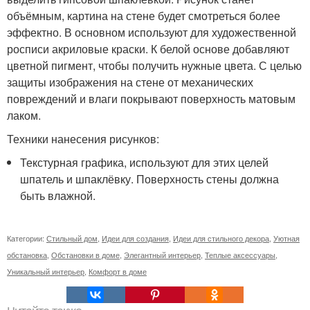
объёмным, картина на стене будет смотреться более
эффектно. В основном используют для художественной
росписи акриловые краски. К белой основе добавляют
цветной пигмент, чтобы получить нужные цвета. С целью
защиты изображения на стене от механических
повреждений и влаги покрывают поверхность матовым
лаком.
Техники нанесения рисунков:
Текстурная графика, используют для этих целей
шпатель и шпаклёвку. Поверхность стены должна
быть влажной.
Категории:
Стильный дом
,
Идеи для создания
,
Идеи для стильного декора
,
Уютная
обстановка
,
Обстановки в доме
,
Элегантный интерьер
,
Теплые аксессуары
,
Уникальный интерьер
,
Комфорт в доме