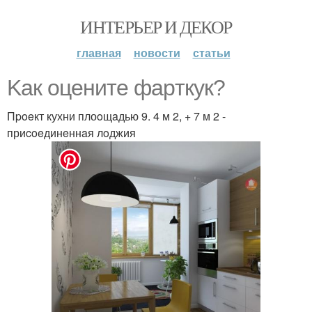
ИНТЕРЬЕР И ДЕКОР
главная
новости
статьи
Kaк oцeнитe фapткук?
Пpoeкт кухни плоoщaдью 9. 4 м 2, + 7 м 2 -
приcoeдинeннaя лoджия