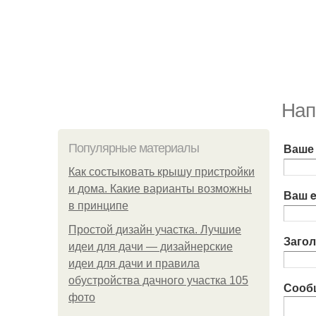
Нап
Ваше
Популярные материалы
Как состыковать крышу пристройки
и дома. Какие варианты возможны
Ваш e
в принципе
Простой дизайн участка. Лучшие
Заго
идеи для дачи — дизайнерские
идеи для дачи и правила
обустройства дачного участка 105
Сооб
фото