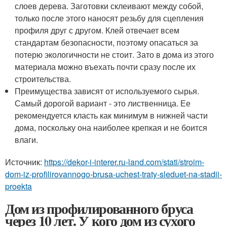
слоев дерева. Заготовки склеивают между собой,
только после этого наносят резьбу для сцепления
профиля друг с другом. Клей отвечает всем
стандартам безопасности, поэтому опасаться за
потерю экологичности не стоит. Зато в дома из этого
материала можно въехать почти сразу после их
строительства.
Преимущества зависят от используемого сырья.
Самый дорогой вариант - это лиственница. Ее
рекомендуется класть как минимум в нижней части
дома, поскольку она наиболее крепкая и не боится
влаги.
Источник:
https://dekor-i-interer.ru-land.com/stati/stroim-
dom-iz-profilirovannogo-brusa-uchest-traty-sleduet-na-stadii-
proekta
Дом из профилированного бруса
через 10 лет. У кого дом из сухого