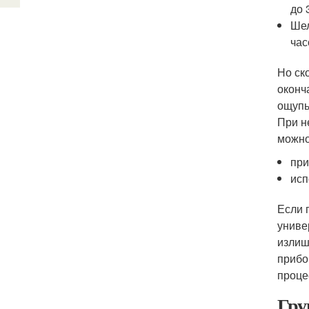
до 
Шел
час
Но ск
оконч
ощупь
При н
можно
при
исп
Если 
униве
излиш
прибо
проце
Гру