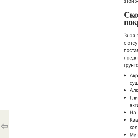
этой 
Ско
пок
Зная 
с отс
поста
предн
грунт
Акр
суш
Алк
Гли
акт
На 
Ква
⇦
кол
Мин