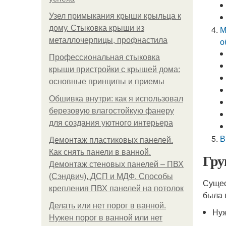
Узел примыкания крыши крыльца к
дому. Стыковка крыши из
М
металлочерпицы, профнастила
о
Профессиональная стыковка
крыши пристройки с крышей дома:
основные принципы и приемы
Обшивка внутри: как я использовал
березовую влагостойкую фанеру
для создания уютного интерьера
В
Демонтаж пластиковых панелей.
Как снять панели в ванной.
Гру
Демонтаж стеновых панелей – ПВХ
(Сэндвич), ДСП и МДФ. Способы
Сущес
крепления ПВХ панелей на потолок
была 
Делать или нет порог в ванной.
Нуж
Нужен порог в ванной или нет