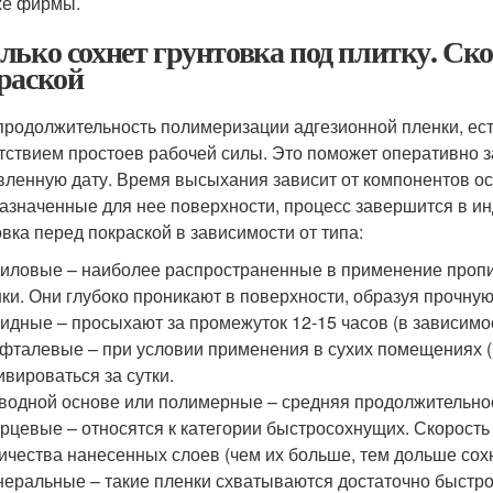
же фирмы.
лько сохнет грунтовка под плитку. Ско
раской
продолжительность полимеризации адгезионной пленки, ест
утствием простоев рабочей силы. Это поможет оперативно 
вленную дату. Время высыхания зависит от компонентов ос
азначенные для нее поверхности, процесс завершится в ин
овка перед покраской в зависимости от типа:
иловые – наиболее распространенные в применение пропит
ки. Они глубоко проникают в поверхности, образуя прочную
идные – просыхают за промежуток 12-15 часов (в зависимос
фталевые – при условии применения в сухих помещениях (к
ивироваться за сутки.
водной основе или полимерные – средняя продолжительнос
рцевые – относятся к категории быстросохнущих. Скорост
ичества нанесенных слоев (чем их больше, тем дольше сохн
еральные – такие пленки схватываются достаточно быстро