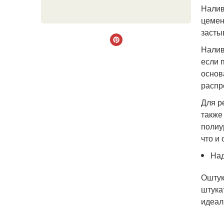
Налив
цемен
засты
Налив
если 
основ
распр
Для р
также
полиу
что и
Над
Оштук
штука
идеал