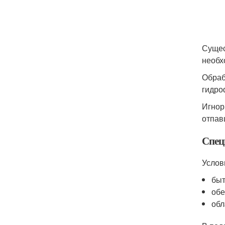
Сущес
необх
Обраб
гидро
Игнор
отпав
Спец
Услов
быт
обе
обл