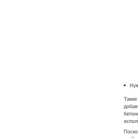
Нуж
Такие
добав
бетон
испол
Поско