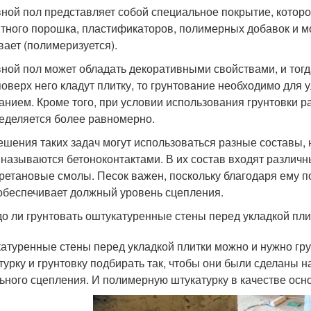
ной пол представляет собой специальное покрытие, которо
тного порошка, пластификаторов, полимерных добавок и м
вает (полимеризуется).
ной пол может обладать декоративными свойствами, и тогда
поверх него кладут плитку, то грунтование необходимо для 
анием. Кроме того, при условии использования грунтовки ра
еделяется более равномерно.
ешения таких задач могут использоваться разные составы, 
 называются бетоноконтактами. В их состав входят различ
ретановые смолы. Песок важен, поскольку благодаря ему 
 обеспечивает должный уровень сцепления.
о ли грунтовать оштукатуренные стены перед укладкой пли
атуренные стены перед укладкой плитки можно и нужно гру
турку и грунтовку подбирать так, чтобы они были сделаны н
ьного сцепления. И полимерную штукатурку в качестве осн