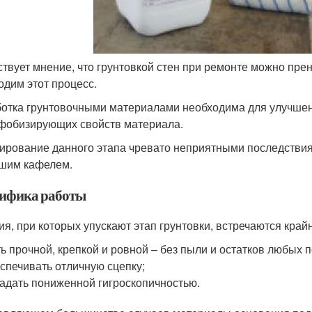
твует мнение, что грунтовкой стен при ремонте можно прене
одим этот процесс.
отка грунтовочными материалами необходима для улучшени
фобизирующих свойств материала.
ирование данного этапа чревато неприятными последствия
шим кафелем.
ифика работы
ия, при которых упускают этап грунтовки, встречаются край
ь прочной, крепкой и ровной – без пыли и остатков любых 
спечивать отличную сцепку;
адать пониженной гигроскопичностью.