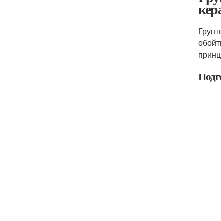
кер
Грунт
обойт
принц
Подг