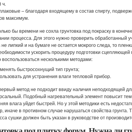
3 ч.
лаковые – благодаря входящему в состав спирту, подверж
ов максимум.
олько бы времени не сохла грунтовка под покраску в конеч
ании процесса. Для этого нужно проверить обработанный уч
 не липкий и на бумаге не остается мокрого следа, то пленк
еобходимости ускорить процедуру подготовки сцепляющей 
 воспользоваться несколькими методами:
менять быстросохнущий тип грунта;
ользовать для устранения влаги тепловой прибор.
первый метод не подходит ввиду наличия неподходящей для
рсальный. Подобный нагревательный элемент повысит темпе
няя влага уйдет быстрей. Но у этой методики есть недоста
р, иначе в противном случае нарушаться свойства грунта. Т
сса сушки должен быть указан в руководстве от производит
нтовка под плитку форум. Нужна ли гр