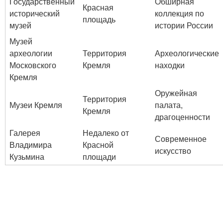
Государственный
Обширная
Красная
исторический
коллекция по
площадь
музей
истории России
Музей
археологии
Территория
Археологические
Московского
Кремля
находки
Кремля
Оружейная
Территория
Музеи Кремля
палата,
Кремля
драгоценности
Галерея
Недалеко от
Современное
Владимира
Красной
искусство
Кузьмина
площади