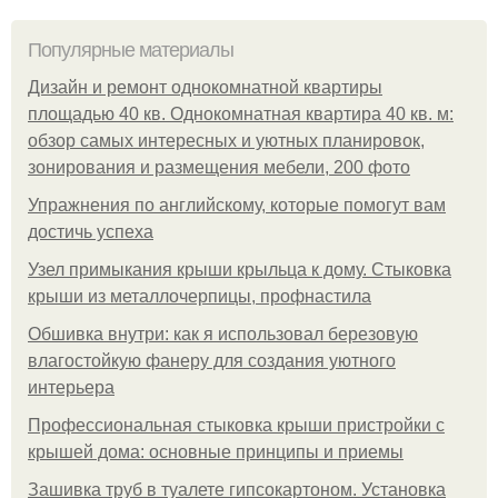
Популярные материалы
Дизайн и ремонт однокомнатной квартиры
площадью 40 кв. Однокомнатная квартира 40 кв. м:
обзор самых интересных и уютных планировок,
зонирования и размещения мебели, 200 фото
Упражнения по английскому, которые помогут вам
достичь успеха
Узел примыкания крыши крыльца к дому. Стыковка
крыши из металлочерпицы, профнастила
Обшивка внутри: как я использовал березовую
влагостойкую фанеру для создания уютного
интерьера
Профессиональная стыковка крыши пристройки с
крышей дома: основные принципы и приемы
Зашивка труб в туалете гипсокартоном. Установка