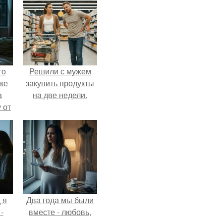
го
Решили с мужем
ке
закупить продукты
а
на две недели.
 от
ок.
 я
Два года мы были
-
вместе - любовь,