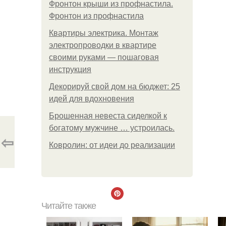
Фронтон крыши из профнастила.
Фронтон из профнастила
Квартиры электрика. Монтаж
электропроводки в квартире
своими руками — пошаговая
инструкция
Декорируй свой дом на бюджет: 25
идей для вдохновения
Брошенная невеста сиделкой к
богатому мужчине … устроилась.
⇦
Ковролин: от идеи до реализации
Читайте также