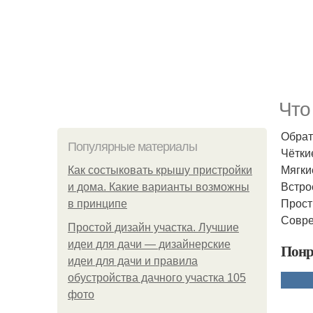
Что
Обрат
Популярные материалы
Чётки
Мягки
Как состыковать крышу пристройки
Встро
и дома. Какие варианты возможны
Прост
в принципе
Совре
Простой дизайн участка. Лучшие
идеи для дачи — дизайнерские
Понр
идеи для дачи и правила
обустройства дачного участка 105
фото