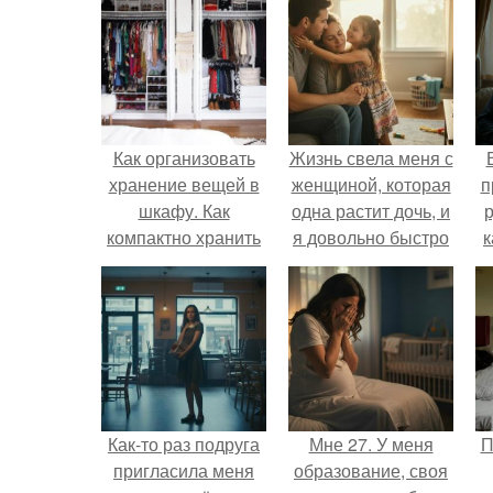
Как организовать
Жизнь свела меня с
хранение вещей в
женщиной, которая
п
шкафу. Как
одна растит дочь, и
р
компактно хранить
я довольно быстро
к
одежду в шкафу
привязался к ним
обеим.
Как-то раз подруга
Мне 27. У меня
П
пригласила меня
образование, своя