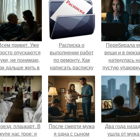
Всем привет. Уже
Расписка о
Перебирала е
росто опускаются
выполнении работ
вещи и в рюкза
уки, не понимаю,
по ремонту. Как
наткнулась н
ак дальше жить в
написать расписку
пустую упаковку
этой ситуации.
в получении денег
каких-то таблет
за выполненные
работы?
оезд, плацкарт. В
После смерти мужа
Два года назад
купе нас трое: я
я одна с сыном
ушла от мужа 