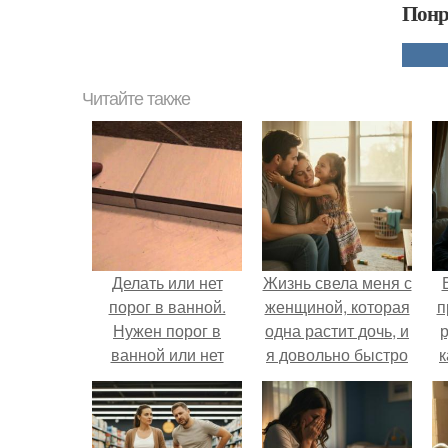
Понр
Читайте также
Делать или нет
Жизнь свела меня с
порог в ванной.
женщиной, которая
п
Нужен порог в
одна растит дочь, и
р
ванной или нет
я довольно быстро
к
привязался к ним
обеим.