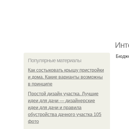
Инт
Бюдже
Популярные материалы
Как состыковать крышу пристройки
и дома. Какие варианты возможны
в принципе
Простой дизайн участка. Лучшие
идеи для дачи — дизайнерские
идеи для дачи и правила
обустройства дачного участка 105
фото