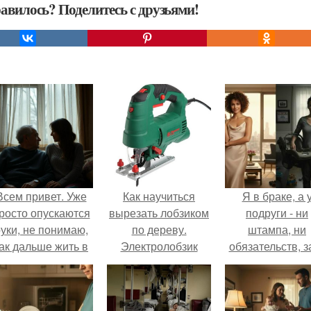
авилось? Поделитесь с друзьями!
Всем привет. Уже
Как научиться
Я в браке, а 
росто опускаются
вырезать лобзиком
подруги - ни
уки, не понимаю,
по дереву.
штампа, ни
ак дальше жить в
Электролобзик
обязательств, з
этой ситуации.
ключи от ново
квартиры, кото
ей подарил