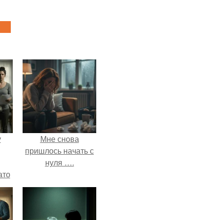
у
Мне снова
пришлось начать с
нуля ….
ато
й
рую