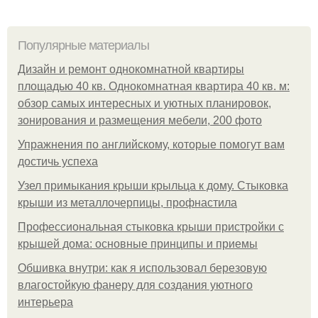
Популярные материалы
Дизайн и ремонт однокомнатной квартиры
площадью 40 кв. Однокомнатная квартира 40 кв. м:
обзор самых интересных и уютных планировок,
зонирования и размещения мебели, 200 фото
Упражнения по английскому, которые помогут вам
достичь успеха
Узел примыкания крыши крыльца к дому. Стыковка
крыши из металлочерпицы, профнастила
Профессиональная стыковка крыши пристройки с
крышей дома: основные принципы и приемы
Обшивка внутри: как я использовал березовую
влагостойкую фанеру для создания уютного
интерьера