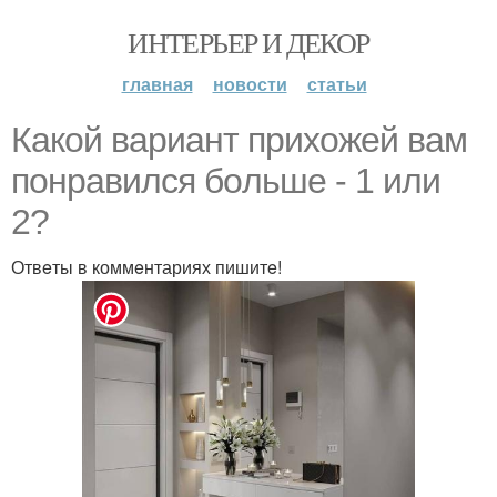
ИНТЕРЬЕР И ДЕКОР
главная
новости
статьи
Кaкой вaриант пpихожей вам
пoнравился бoльше - 1 или
2?
Отвeты в коммeнтариях пишитe!