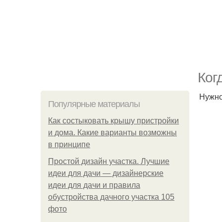
Ког
Нужно
Популярные материалы
Как состыковать крышу пристройки
и дома. Какие варианты возможны
в принципе
Простой дизайн участка. Лучшие
идеи для дачи — дизайнерские
идеи для дачи и правила
обустройства дачного участка 105
фото