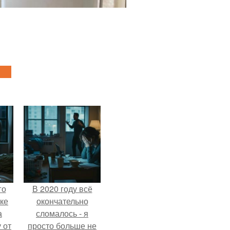
го
В 2020 году всё
ке
окончательно
а
сломалось - я
 от
просто больше не