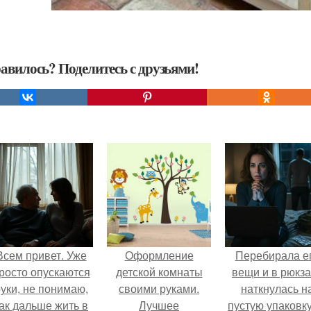
авилось? Поделитесь с друзьями!
Всем привет. Уже
Оформление
Перебирала е
росто опускаются
детской комнаты
вещи и в рюкза
уки, не понимаю,
своими руками.
наткнулась н
ак дальше жить в
Лучшее
пустую упаковку