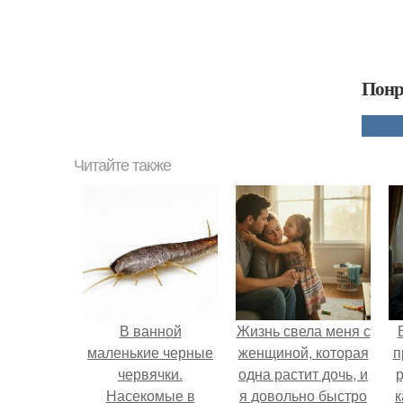
Понр
Читайте также
В ванной
Жизнь свела меня с
маленькие черные
женщиной, которая
п
червячки.
одна растит дочь, и
р
Насекомые в
я довольно быстро
к