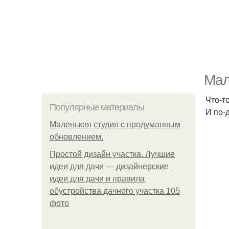
Мал
Что-т
Популярные материалы
И по-
Маленькая студия с продуманным
обновлением.
Простой дизайн участка. Лучшие
идеи для дачи — дизайнерские
идеи для дачи и правила
обустройства дачного участка 105
фото