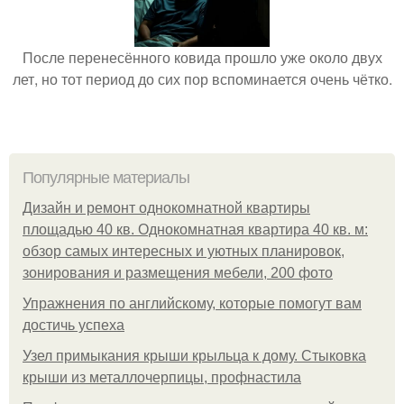
После перенесённого ковида прошло уже около двух
лет, но тот период до сих пор вспоминается очень чётко.
Популярные материалы
Дизайн и ремонт однокомнатной квартиры
площадью 40 кв. Однокомнатная квартира 40 кв. м:
обзор самых интересных и уютных планировок,
зонирования и размещения мебели, 200 фото
Упражнения по английскому, которые помогут вам
достичь успеха
Узел примыкания крыши крыльца к дому. Стыковка
крыши из металлочерпицы, профнастила