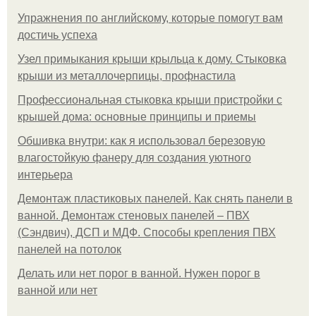
Упражнения по английскому, которые помогут вам
достичь успеха
Узел примыкания крыши крыльца к дому. Стыковка
крыши из металлочерпицы, профнастила
Профессиональная стыковка крыши пристройки с
крышей дома: основные принципы и приемы
Обшивка внутри: как я использовал березовую
влагостойкую фанеру для создания уютного
интерьера
Демонтаж пластиковых панелей. Как снять панели в
ванной. Демонтаж стеновых панелей – ПВХ
(Сэндвич), ДСП и МДФ. Способы крепления ПВХ
панелей на потолок
Делать или нет порог в ванной. Нужен порог в
ванной или нет