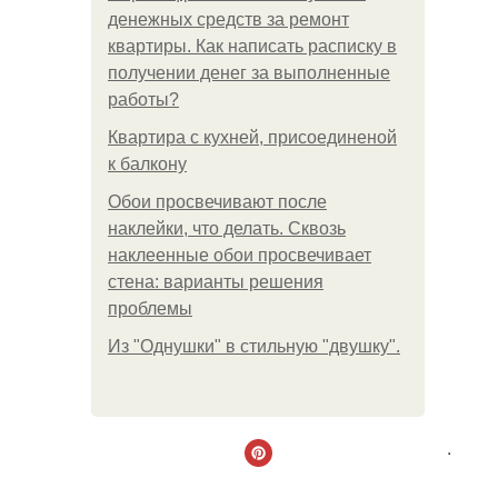
денежных средств за ремонт
квартиры. Как написать расписку в
получении денег за выполненные
работы?
Квартира с кухней, присоединеной
к балкону
Обои просвечивают после
наклейки, что делать. Сквозь
наклеенные обои просвечивает
стена: варианты решения
проблемы
Из "Однушки" в стильную "двушку".
.