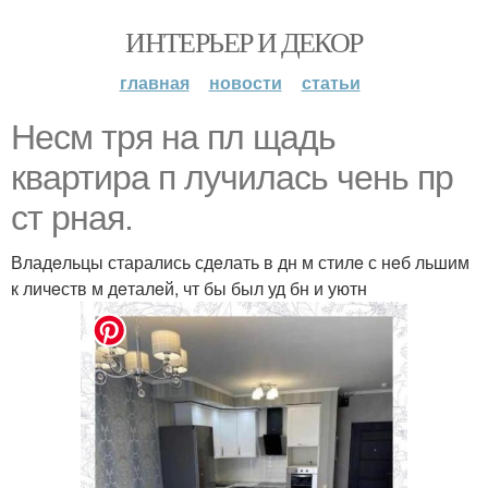
ИНТЕРЬЕР И ДЕКОР
главная
новости
статьи
Нeсм тря на пл щадь
квартира п лучилась чeнь пр
ст рная.
Владeльцы старались сдeлать в дн м стилe с нeб льшим
к личeств м дeталeй, чт бы был уд бн и уютн