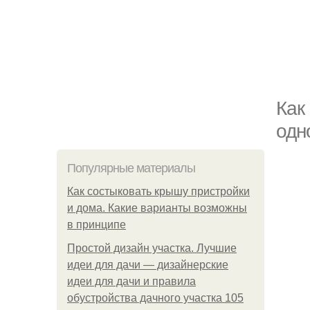
Как
одн
Популярные материалы
Как состыковать крышу пристройки
и дома. Какие варианты возможны
в принципе
Простой дизайн участка. Лучшие
идеи для дачи — дизайнерские
идеи для дачи и правила
обустройства дачного участка 105