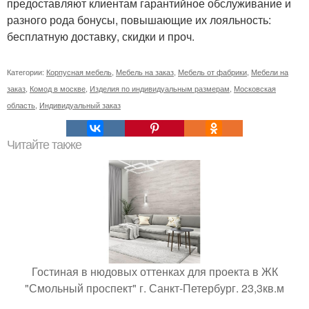
предоставляют клиентам гарантийное обслуживание и
разного рода бонусы, повышающие их лояльность:
бесплатную доставку, скидки и проч.
Категории:
Корпусная мебель
,
Мебель на заказ
,
Мебель от фабрики
,
Мебели на
заказ
,
Комод в москве
,
Изделия по индивидуальным размерам
,
Московская
область
,
Индивидуальный заказ
Читайте также
Гостиная в нюдовых оттенках для проекта в ЖК
"Смольный проспект" г. Санкт-Петербург. 23,3кв.м