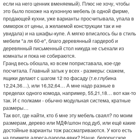
если на него ценник вменяемый). Плюс не хочу, чтобы
это было похоже на кухонную мебель (в одной фирме,
продающей кухни, уже варианты просчитывала, упала в
омморок от цены, а желаемой конструкции так и не
увидала) и на шкафы-купе. А мягко вписалось бы в стиль
мебели "а ля 60-е", благо деревянный гардероб и
деревянный письменный стол никуда не съехали из
комнаты и пока не собираются.
Гранд весь обошла, ко всем поприставала, кое-где
посчитала. Главный затык у всех - размеры: скажем,
ящики делают с шагом 12 по фасаду (т.е.глубина
12,24,36…), или 16,32,64… А мне надо разные в
пределах одного комода, например, 55,21,18… вот как-то
так. И с полками - обычно модульная система, кратные
размеры…
Так вот, где найти, кто б мне эту мебель сваял? по моим
размерам, дерево или МДФ/шпон под дуб, или ещё какие
достойные варианты тож рассматриваются. У кого есть
на примете адреса-пароли-явки? Наше, белорусское,