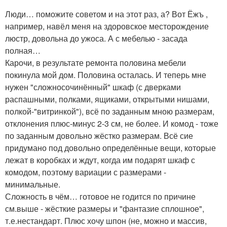
Люди… поможите советом и на этот раз, а? Вот Ёжъ ,
например, навёл меня на здоровское месторождение
люстр, довольна до ужоса. А с мебелью - засада
полная…
Карочи, в результате ремонта половина мебели
покинула мой дом. Половина осталась. И теперь мне
нужен "сложносочинённый" шкаф (с дверками
распашными, полками, ящиками, открытыми нишами,
полкой-"витринкой"), всё по заданным мною размерам,
отклонения плюс-минус 2-3 см, не более. И комод - тоже
по заданным довольно жёстко размерам. Всё сие
придумано под довольно определённые вещи, которые
лежат в коробках и ждут, когда им подарят шкаф с
комодом, поэтому вариации с размерами -
минимальные.
Сложность в чём… готовое не годится по причине
см.выше - жёсткие размеры и "фантазие сплошное",
т.е.нестандарт. Плюс хочу шпон (не, можно и массив,