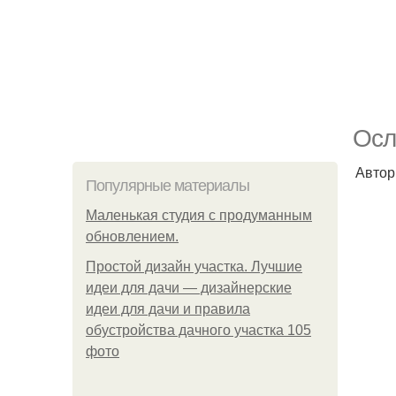
Осл
Автор
Популярные материалы
Маленькая студия с продуманным
обновлением.
Простой дизайн участка. Лучшие
идеи для дачи — дизайнерские
идеи для дачи и правила
обустройства дачного участка 105
фото