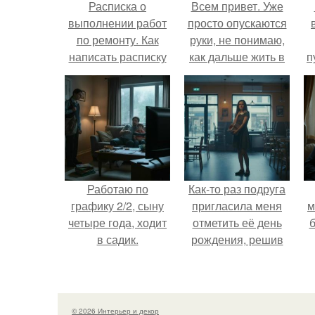
Расписка о
Всем привет. Уже
выполнении работ
просто опускаются
по ремонту. Как
руки, не понимаю,
написать расписку
как дальше жить в
п
в получении денег
этой ситуации.
к
за выполненные
работы?
Работаю по
Как-то раз подруга
графику 2/2, сыну
пригласила меня
м
четыре года, ходит
отметить её день
б
в садик.
рождения, решив
собрать гостей в
н
небольшом кафе.
м
© 2026 Интерьер и декор