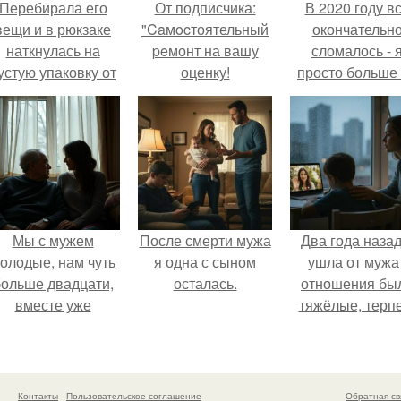
Перебирала его
От подписчика:
В 2020 году в
вещи и в рюкзаке
"Caмocтоятельный
окончательн
наткнулась на
peмонт на вашу
сломалось - 
устую упаковку от
оценку!
просто больше
аких-то таблеток.
тянула всё одн
Мы с мужем
После смерти мужа
Два года назад
олодые, нам чуть
я одна с сыном
ушла от мужа 
ольше двадцати,
осталась.
отношения бы
вместе уже
тяжёлые, терп
есколько лет, есть
дальше просто
аленький ребёнок
могла.
- сыну всего год.
Контакты
Пользовательское соглашение
Обратная св