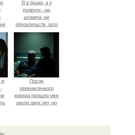
сё
Я в браке, а у
о
подруги - ни
я
штампа, ни
 не
обязательств, зато
а.
ключи от новой
квартиры, которую
ей подарил
обеспеченный
мужчина.
 я
После
-
перенесённого
ли
ковида прошло уже
еть
около двух лет, но
 не
тот период до сих
пор вспоминается
очень чётко.
язь