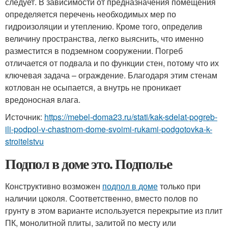
следует. В зависимости от предназначения помещения
определяется перечень необходимых мер по
гидроизоляции и утеплению. Кроме того, определив
величину пространства, легко выяснить, что именно
разместится в подземном сооружении. Погреб
отличается от подвала и по функции стен, потому что их
ключевая задача – ограждение. Благодаря этим стенам
котлован не осыпается, а внутрь не проникает
вредоносная влага.
Источник:
https://mebel-doma23.ru/stati/kak-sdelat-pogreb-
ili-podpol-v-chastnom-dome-svoimi-rukami-podgotovka-k-
stroitelstvu
Подпол в доме это. Подполье
Конструктивно возможен
подпол в доме
только при
наличии цоколя. Соответственно, вместо полов по
грунту в этом варианте используется перекрытие из плит
ПК, монолитной плиты, залитой по месту или