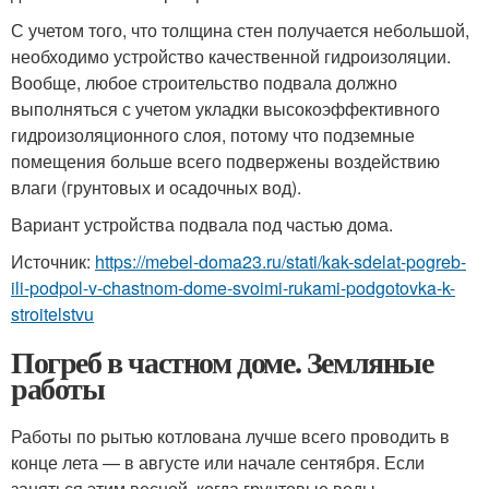
С учетом того, что толщина стен получается небольшой,
необходимо устройство качественной гидроизоляции.
Вообще, любое строительство подвала должно
выполняться с учетом укладки высокоэффективного
гидроизоляционного слоя, потому что подземные
помещения больше всего подвержены воздействию
влаги (грунтовых и осадочных вод).
Вариант устройства подвала под частью дома.
Источник:
https://mebel-doma23.ru/stati/kak-sdelat-pogreb-
ili-podpol-v-chastnom-dome-svoimi-rukami-podgotovka-k-
stroitelstvu
Погреб в частном доме. Земляные
работы
Работы по рытью котлована лучше всего проводить в
конце лета — в августе или начале сентября. Если
заняться этим весной, когда грунтовые воды