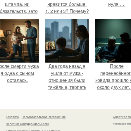
штампа, ни
нравится больше:
нуля ….
бязательств, зато
1, 2 или 3? Почему?
ключи от новой
вартиры, которую
ей подарил
обеспеченный
мужчина.
осле смерти мужа
Два года назад я
После
я одна с сыном
ушла от мужа -
перенесённог
осталась.
отношения были
ковида прошло 
тяжёлые, терпеть
около двух лет,
дальше просто не
тот период до 
могла.
пор вспоминае
очень чётко.
Контакты
Пользовательское соглашение
Обратная св
Политика конфидециальности
Копирование раз
г. Москва, Денисовский переулок 26, м. Бауманская