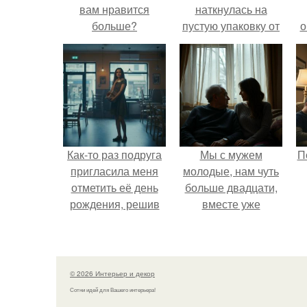
вам нравится
наткнулась на
больше?
пустую упаковку от
о
каких-то таблеток.
к
Как-то раз подруга
Мы с мужем
П
пригласила меня
молодые, нам чуть
отметить её день
больше двадцати,
рождения, решив
вместе уже
собрать гостей в
несколько лет, есть
небольшом кафе.
маленький ребёнок
- сыну всего год.
© 2026 Интерьер и декор
Сотни идей для Вашего интерьера!