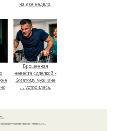
на две недели.
Брошенная
о
невеста сиделкой к
уже
богатому мужчине
 но
… устроилась.
сих
тся
язь
решено при указании обратной гиперссылки.