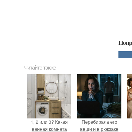
Понр
Читайте также
1, 2 или 3? Какая
Перебирала его
ванная комната
вещи и в рюкзаке