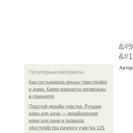
&#9
&#1
Автор
Популярные материалы
Как состыковать крышу пристройки
и дома. Какие варианты возможны
в принципе
Простой дизайн участка. Лучшие
идеи для дачи — дизайнерские
идеи для дачи и правила
обустройства дачного участка 105