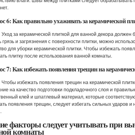
йствию влаги. Швы между плитками следует обрабатывать п
нет.
ос 6: Как правильно ухаживать за керамической пл
: Уход за керамической плиткой для ванной декора должен
ь грязь и загрязнения с поверхности плитки, можно исполь
тво для уборки керамической плитки. Чтобы избежать появл
ать плитку после использования ванной комнаты.
ос 7: Как избежать появления трещин на керамичес
: Чтобы избежать появления трещин на керамической плитке
ние на качество подготовки подкладочного слоя и правильн
твенный клей и шпатлевый материал, которые соответствую
ать появления трещин, следует избегать сильных ударов и н
.
ие факторы следует учитывать при вы
ной комнаты