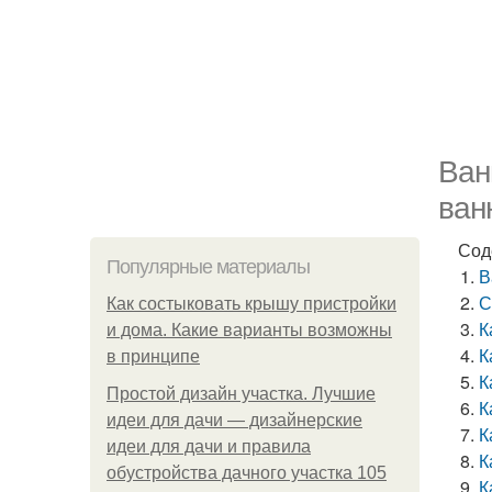
Ван
ван
Сод
Популярные материалы
В
С
Как состыковать крышу пристройки
К
и дома. Какие варианты возможны
К
в принципе
К
Простой дизайн участка. Лучшие
К
идеи для дачи — дизайнерские
К
идеи для дачи и правила
К
обустройства дачного участка 105
К