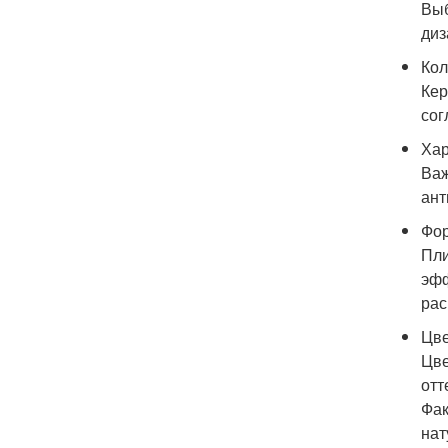
Выб
диз
Кол
Кер
сог
Хар
Важ
ант
Фор
Пли
эфф
рас
Цве
Цве
отт
Фак
нат