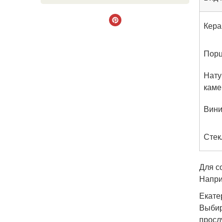
Кера
Порц
Нату
каме
Вини
Стек
Для с
Напри
Екате
Выбир
просл