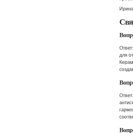
Ирина
Свя
Вопр
Ответ
для о
Керам
созда
Вопр
Ответ
антис
гармо
соотв
Вопр