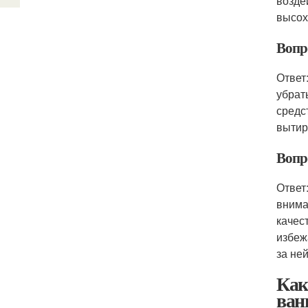
возде
высох
Вопр
Ответ
убрат
средс
вытир
Вопр
Ответ
внима
качес
избеж
за ней
Как
ван