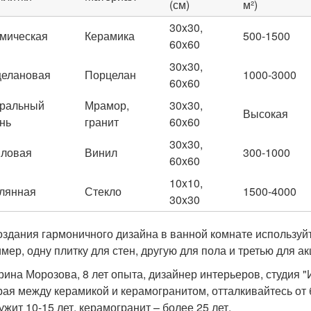
(см)
м²)
30x30,
мическая
Керамика
500-1500
60x60
30x30,
елановая
Порцелан
1000-3000
60x60
ральный
Мрамор,
30x30,
Высокая
нь
гранит
60x60
30x30,
ловая
Винил
300-1000
60x60
10x10,
лянная
Стекло
1500-4000
30x30
оздания гармоничного дизайна в ванной комнате используйт
мер, одну плитку для стен, другую для пола и третью для а
рина Морозова, 8 лет опыта, дизайнер интерьеров, студия 
ая между керамикой и керамогранитом, отталкивайтесь от
ужит 10-15 лет, керамогранит – более 25 лет.