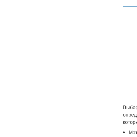
Выбор
опред
котор
Ма