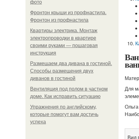
фото
Фронтон крыши из профнастила.
Фронтон из профнастила
Квартиры электрика. Монтаж
электропроводки в квартире
К
своими руками — пошаговая
инструкция
Ван
ван
Размещаем два дивана в гостиной.
Способы размещения двух
Матер
диванов в гостиной
Для м
Вентиляция под полом в частном
элеме
доме. Как исправить ситуацию
Ольга
Упражнения по английскому,
Наибо
которые помогут вам достичь
успеха
Вид 