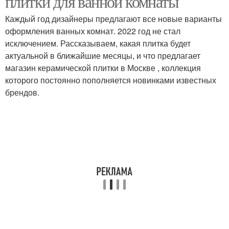
плитки для ванной комнаты
Каждый год дизайнеры предлагают все новые варианты
оформления ванных комнат. 2022 год не стал
Плитка для ванной
Плитки для ванной
исключением. Рассказываем, какая плитка будет
декора
декора
актуальной в ближайшие месяцы, и что предлагает
магазин керамической плитки в Москве , коллекция
которого постоянно пополняется новинками известных
брендов.
Трещины на
Плитки в ванной
керамической плитке
комнате
Облицовочная плитка
Комнаты с помощью
Плитки с угла
Комната с помощью