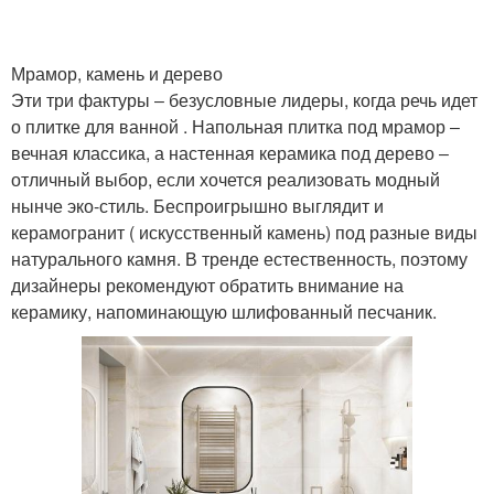
Мрамор, камень и дерево
Плитки для декора
Клинкерная плитка
Эти три фактуры ‒ безусловные лидеры, когда речь идет
о плитке для ванной . Напольная плитка под мрамор ‒
вечная классика, а настенная керамика под дерево ‒
отличный выбор, если хочется реализовать модный
Плитки в зависимости
Плитки на стены
нынче эко-стиль. Беспроигрышно выглядит и
керамогранит ( искусственный камень) под разные виды
натурального камня. В тренде естественность, поэтому
дизайнеры рекомендуют обратить внимание на
керамику, напоминающую шлифованный песчаник.