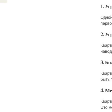
1. Уг
Одной
перво
2. Уг
Кварт
навод
3. Б
Кварт
быть 
4. Ме
Кварт
Это м