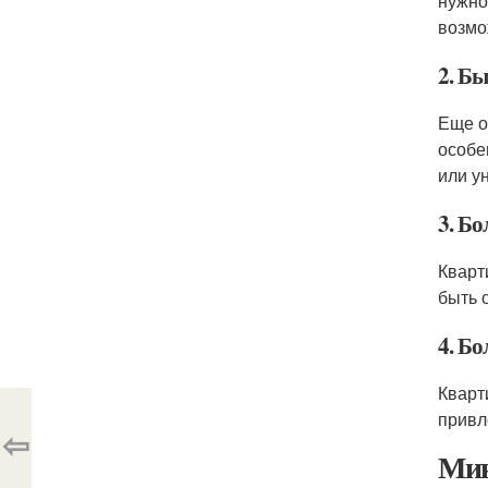
нужно
возмо
2. Бы
Еще о
особе
или у
3. Бо
Кварт
быть 
4. Б
Кварт
привл
⇦
Мин