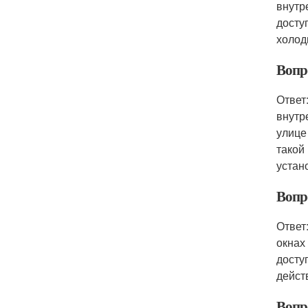
внутр
досту
холод
Вопр
Ответ
внутр
улице
такой
устан
Вопр
Ответ
окнах
досту
дейст
Вопр