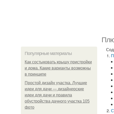
Плю
Сод
Популярные материалы
П
Как состыковать крышу пристройки
и дома. Какие варианты возможны
в принципе
Простой дизайн участка. Лучшие
идеи для дачи — дизайнерские
идеи для дачи и правила
обустройства дачного участка 105
фото
С