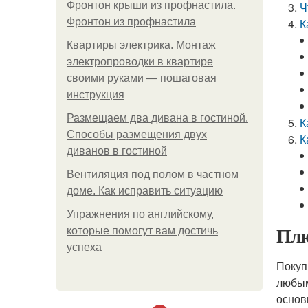
Фронтон крыши из профнастила.
Ч
Фронтон из профнастила
К
Квартиры электрика. Монтаж
электропроводки в квартире
своими руками — пошаговая
инструкция
Размещаем два дивана в гостиной.
К
Способы размещения двух
К
диванов в гостиной
Вентиляция под полом в частном
доме. Как исправить ситуацию
Упражнения по английскому,
Плю
которые помогут вам достичь
успеха
Покуп
любым
основ