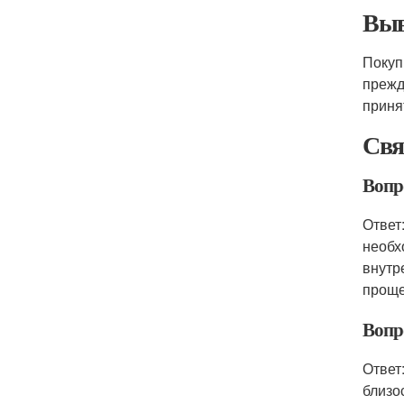
Выв
Покуп
прежд
приня
Свя
Вопр
Ответ
необх
внутр
проще
Вопр
Ответ
близо