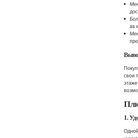
Ме
дос
Бол
as 
Мен
про
Выво
Покуп
свои 
этаже
возмо
Плю
1. Уд
Одной