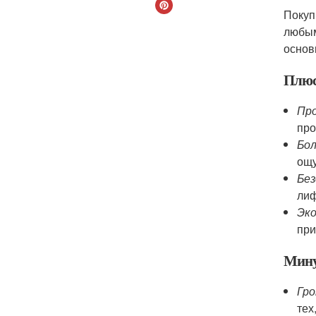
Покуп
любым
основ
Плю
Пр
про
Бо
ощу
Бе
лиф
Эко
при
Мин
Гро
тех