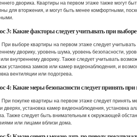
еннего дворика. Квартиры на первом этаже также могут бы
пны для вторжения, и могут быть менее комфортными, поск
ными.
ос 3: Какие факторы следует учитывать при выборе
: При выборе квартиры на первом этаже следует учитывать т
еннему дворику, уровень шума, уровень безопасности, уров
 или внутреннему дворику. Также следует учитывать возмо
 как установка замков или камер видеонаблюдения, и возмо
овка вентиляции или подогрева.
ос 4: Какие меры безопасности следует принять при
: При покупке квартиры на первом этаже следует принять ме
 и дверях, установка камер видеонаблюдения, установка а
па. Также следует быть внимательным к окружающей обста
виями или лицами вблизи дома.
ос 5: Какие советы можно дать по поводу покупки к