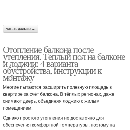
Налет на окнах
Грязные окна
читать дальше →
Отопление балкона после
Загрязненные окна
Окно на зиму
утепления. Теплый пол на балконе
и лоджии: 4 варианта
обустройства, инструкции к
монтажу
Окна в открытом
Окно в домашних
положении
условиях
Многие пытаются расширить полезную площадь в
квартире за счёт балкона. В тёплых регионах, даже
снимают дверь, объединяя лоджию с жилым
помещением.
Ручки на окнах
Пластиковая дверь
Однако простого утепления не достаточно для
обеспечения комфортной температуры, поэтому на