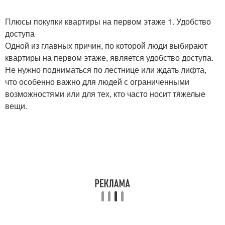
Плюсы покупки квартиры на первом этаже 1. Удобство
Окно в закрытом
Окна в закрытом
доступа
положении
положении
Одной из главных причин, по которой люди выбирают
квартиры на первом этаже, является удобство доступа.
Не нужно подниматься по лестнице или ждать лифта,
что особенно важно для людей с ограниченными
Окно на проветривании
Окна от окна
возможностями или для тех, кто часто носит тяжелые
вещи.
Проблемы с
Пластик на окнах
пластиковыми окнами
Откосы на окнах
Подтекание из окна