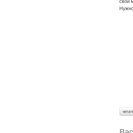
свой 
Нужно
читат
Вас