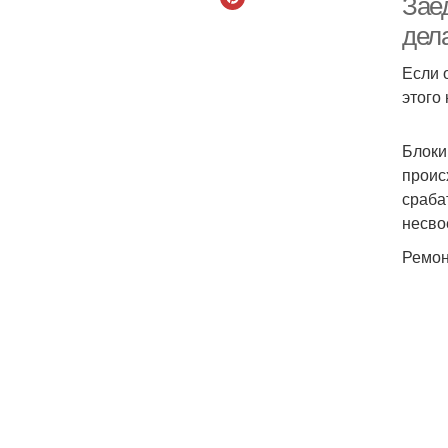
Заед
дел
Если 
этого
Блоки
проис
сраба
несво
Ремон