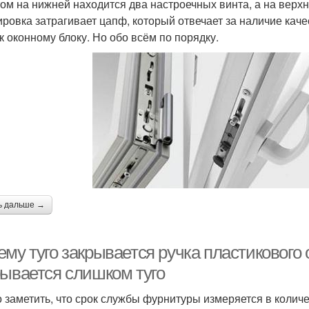
том на нижней находится два настроечных винта, а на верх
ировка затрагивает цапф, который отвечает за наличие ка
к оконному блоку. Но обо всём по порядку.
ь дальше →
му туго закрывается ручка пластикового 
рывается слишком туго
 заметить, что срок службы фурнитуры измеряется в колич