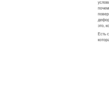
услов
почем
повер
дефор
это, 
Есть 
котор