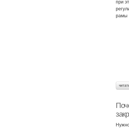
при э
регул
рамы 
читат
Поче
зак
Нужно