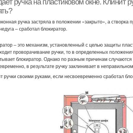
ает ручка на пластиковом окне. Клинит ру
ать?
оконная ручка застряла в положении «закрыто», а створка п
 недуга – сработал блокиратор.
ратор – это механизм, установленный с целью защиты пласт
ходит проворачивание ручки, то в определенных положения
тывает блокиратор. Однако по разным причинам случаются 
евременно, в результате ручку заклинивает в неправильно
т ручки своими руками, если несвоевременно сработал бло