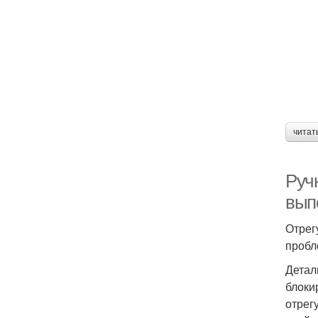
читат
Ручк
вып
Отрег
пробл
Детал
блоки
отрег