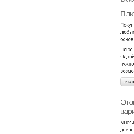
Плю
Покуп
любым
основ
Плюсы
Одной
нужно
возмо
читат
Ото
вар
Многи
дверь