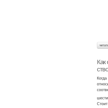
читат
Как 
ство
Когда
относ
соотв
шести
Стоит