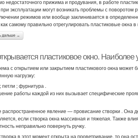
о недостаточного прижима и продувания, в работе пластико
 при эксплуатации могут возникать проблемы с поворотом р
лючении режимов или вообще заклинивается в определенн
, как самому правильно отрегулировать пластиковые окна в
ь дальше →
открывается пластиковое окно. Наиболее
ема с открытием или закрытием пластикового окна может б
янную нагрузку:
; петли ; фурнитура .
ение работы каждой из них вызывает специфические проя
 распространенное явление — провисание створки . Она д
бляется, если створка окна массивная и тяжелая. Также вли
тность неправильно повернуть ручку.
створка в этот момент открыта на проветривание, то она ос