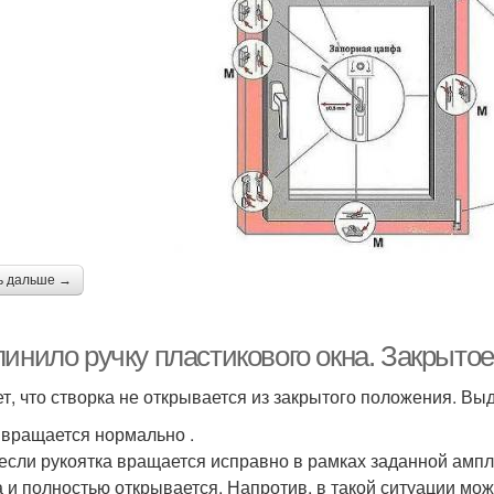
ь дальше →
линило ручку пластикового окна. Закрыто
т, что створка не открывается из закрытого положения. В
 вращается нормально .
если рукоятка вращается исправно в рамках заданной ампли
а и полностью открывается. Напротив, в такой ситуации мож