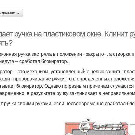
ь дальше →
ает ручка на пластиковом окне. Клинит ру
ать?
оконная ручка застряла в положении «закрыто», а створка п
 недуга – сработал блокиратор.
ратор – это механизм, установленный с целью защиты пласт
ходит проворачивание ручки, то в определенных положения
тывает блокиратор. Однако по разным причинам случаются 
евременно, в результате ручку заклинивает в неправильно
т ручки своими руками, если несвоевременно сработал бло