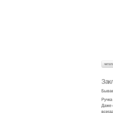
читат
Зак
Бывае
Ручка
Даже 
всегд