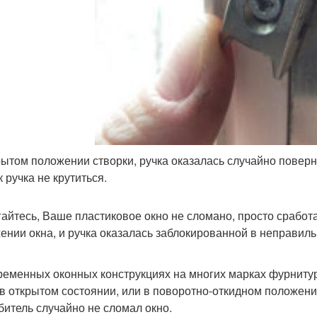
рытом положении створки, ручка оказалась случайно поверну
к ручка не крутиться.
гайтесь, Ваше пластиковое окно не сломано, просто сработ
ении окна, и ручка оказалась заблокированной в неправил
ременных оконных конструкциях на многих марках фурниту
 в открытом состоянии, или в поворотно-откидном положении
битель случайно не сломал окно.