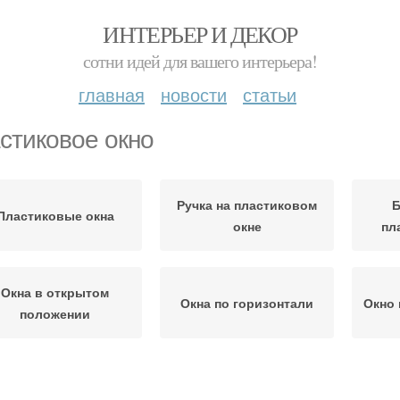
ИНТЕРЬЕР И ДЕКОР
сотни идей для вашего интерьера!
главная
новости
статьи
стиковое окно
Ручка на пластиковом
Б
Пластиковые окна
окне
пл
Окна в открытом
Окна по горизонтали
Окно 
положении
Окно в положении
Окна на зиму