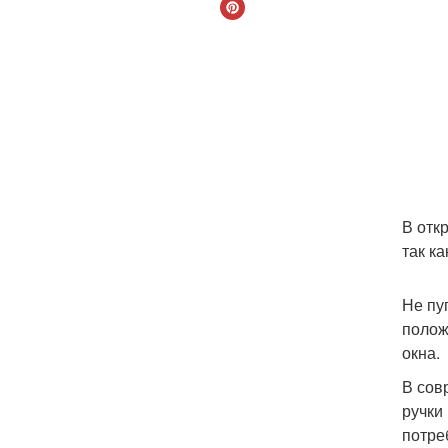
В отк
так ка
Не пу
полож
окна.
В сов
ручки
потре