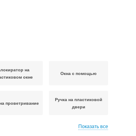
локиратор на
Окна с помощью
астиковом окне
Ручка на пластиковой
на проветривание
двери
Показать все
Пластиковые
Окна по высоте