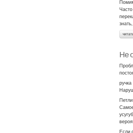
Помим
Часто
перек
знать
читат
Не 
Пробл
посто
ручка 
Наруш
Петли
Самое
усугу
вероя
Если 