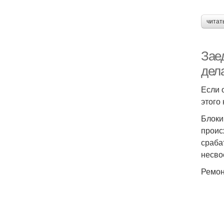
читат
Заед
дел
Если 
этого
Блоки
проис
сраба
несво
Ремон