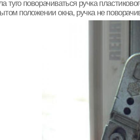
а туго поворачиваться ручка пластиковог
ытом положении окна, ручка не поворачив
Ручк
Окно из режима
Ручка на окне
Фурнитура для
Пластиковая дверь
О
пластиковых окон
Окна в закрытом
Окно на проветривании
положении
Окна в откидном
Створка на окне
О
положении