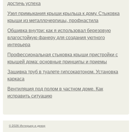
достичь успеха
Узел примыкания крыши крыльца к дому. Стыковка
крыши из металлочерпицы, профнастила
Обшивка внутри: как я использовал березовую
влагостойкую фанеру для создания уютного
интерьера
Профессиональная стыковка крыши пристройки с
крышей дома: основные принципы и приемы
Зашивка труб в туалете гипсокартоном. Установка
каркаса
Вентиляция под полом в частном доме. Как
исправить ситуацию
© 2026 Интерьер и декор