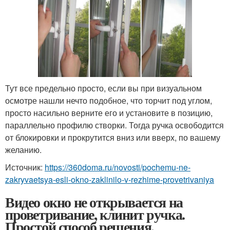
Тут все предельно просто, если вы при визуальном
осмотре нашли нечто подобное, что торчит под углом,
просто насильно верните его и установите в позицию,
параллельно профилю створки. Тогда ручка освободится
от блокировки и прокрутится вниз или вверх, по вашему
желанию.
Источник:
https://360doma.ru/novosti/pochemu-ne-
zakryvaetsya-esli-okno-zaklinilo-v-rezhime-provetrivaniya
Видео окно не открывается на
проветривание, клинит ручка.
Простой способ решения.