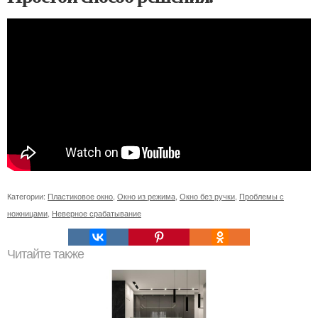
Категории:
Пластиковое окно
,
Окно из режима
,
Окно без ручки
,
Проблемы с
ножницами
,
Неверное срабатывание
Читайте также