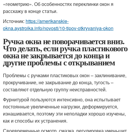
«геометрию». Об особенностях переклинки окон я
расскажу в конце статьи.
Источник:
https://amerikanskie-
okna.aystroika.info/novosti/10-tipov-otkryvaniya-okon
Ручка окна не поворачивается вниз.
Что делать, если ручка пластикового
окна не закрывается до конца и
другие проблемы с открыванием
Проблемы с ручками пластиковых окон – заклинивание,
прокручивание, не закрывание до конца, тугость –
составляют отдельную группу неисправностей.
Фурнитурой пользуются интенсивно, она испытывает
постоянные увеличенные нагрузки, деформируется,
изнашивается, поэтому эти неполадки хорошо изучены,
как и способы их устранения.
Своевременные осмотр, смазка, регулировка уменьшит