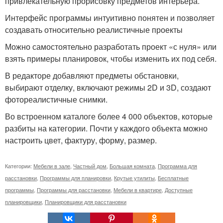
привлекательную прорисовку предметов интерьера.
Интерфейс программы интуитивно понятен и позволяет
создавать относительно реалистичные проекты
Можно самостоятельно разработать проект «с нуля» или
взять примеры планировок, чтобы изменить их под себя.
В редакторе добавляют предметы обстановки,
выбирают отделку, включают режимы 2D и 3D, создают
фотореалистичные снимки.
Во встроенном каталоге более 4 000 объектов, которые
разбиты на категории. Почти у каждого объекта можно
настроить цвет, фактуру, форму, размер.
Категории:
Мебели в зале
,
Частный дом
,
Большая комната
,
Программа для
расстановки
,
Программы для планировки
,
Крутые утилиты
,
Бесплатные
программы
,
Программы для расстановки
,
Мебели в квартире
,
Доступные
планировщики
,
Планировщики для расстановки