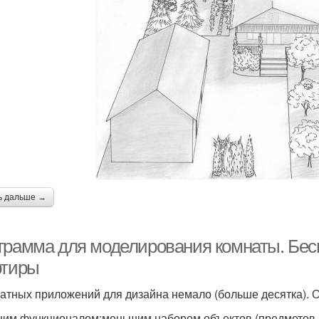
ь дальше →
грамма для моделирования комнаты. Бес
ртиры
атных приложений для дизайна немало (больше десятка). 
им функционалом;меньшим набором объектов (предметов м