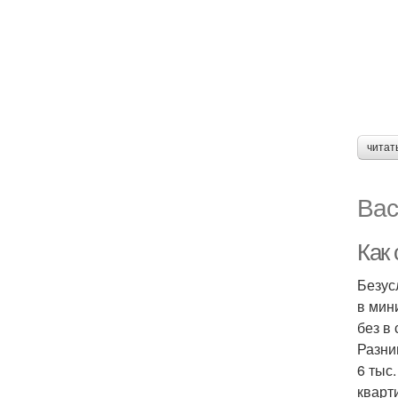
читат
Вас
Как 
Безус
в мин
без в
Разни
6 тыс.
кварт