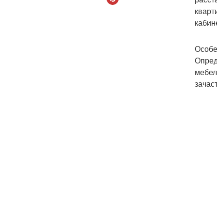
кварт
кабин
Особе
Опред
мебел
зачас