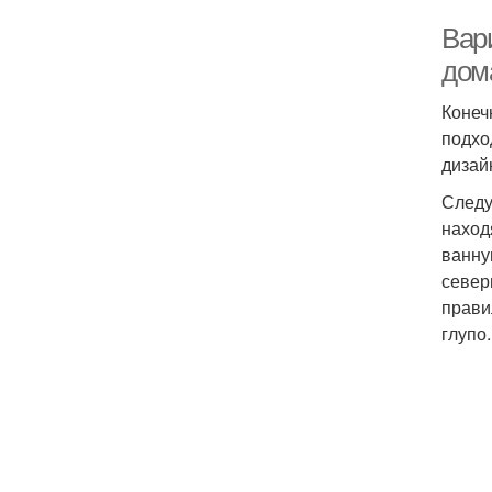
Вар
дом
Конеч
подхо
дизай
Следу
наход
ванну
север
прави
глупо.