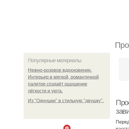
Про
Популярные материалы
Нежно-розовое вдохновение.
Интерьер в мягкой, романтичной
палитре создаёт ощущение
лёгкости и уюта.
Из "Однушки" в стильную "двушку".
Про
зав
Перед
расст