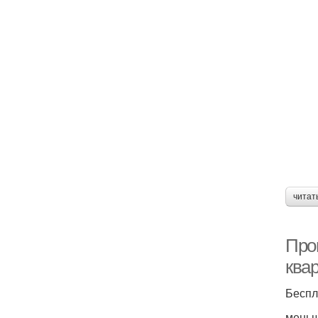
читат
Про
ква
Беспл
меньш