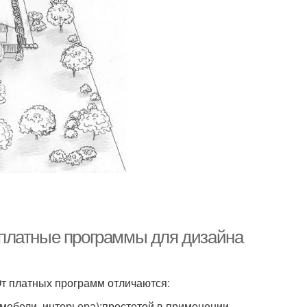
платные программы для дизайна
От платных программ отличаются:
ебели, интерьера);простотой в применении.