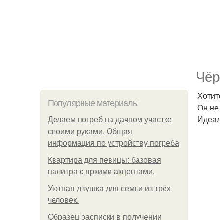
Чёр
Хотит
Популярные материалы
Он не
Идеал
Делаем погреб на дачном участке
своими руками. Общая
информация по устройству погреба
Квартира для певицы: базовая
палитра с яркими акцентами.
Уютная двушка для семьи из трёх
человек.
Образец расписки в получении