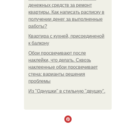
денежных средств за ремонт
квартиры. Как написать расписку в
получении денег за выполненные
работы?
Квартира с кухней, присоединеной
к балкону
Обои просвечивают после
наклейки, что делать. Сквозь
наклеенные обои просвечивает
стена: варианты решения
проблемы
Из "Однушки" в стильную "двушку".