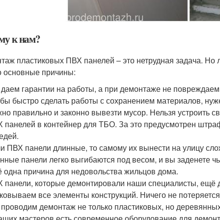
му к нам?
таж пластиковых ПВХ панелей – это нетрудная задача. Но 
о основные причины:
даем гарантии на работы, а при демонтаже не повреждаем
бы быстро сделать работы с сохранением материалов, ну
но правильно и законно вывезти мусор. Нельзя устроить св
 панелей в контейнер для ТБО. За это предусмотрен штраф
едей.
и ПВХ панели длинные, то самому их вынести на улицу сложн
нные панели легко выгибаются под весом, и вы заденете чьи
 одна причина для недовольства жильцов дома.
 панели, которые демонтировали наши специалисты, ещё д
ковываем все элементы конструкций. Ничего не потеряется
проводим демонтаж не только пластиковых, но деревянных
аших мастеров есть современное оборудование для демонт