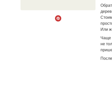
Обрат
дерев
Стоим
прост
Или ж
Чаще 
не то
прише
После