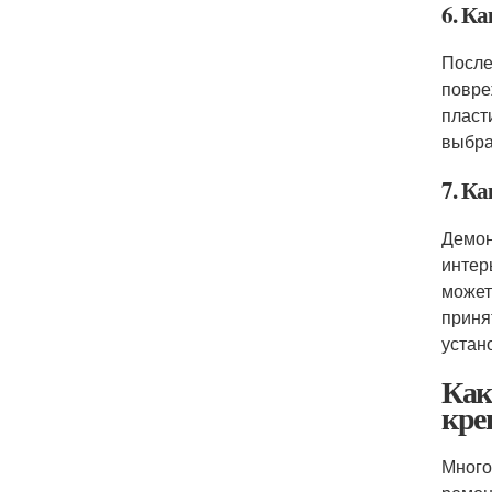
6. К
После
повре
пласт
выбра
7. К
Демон
интер
может
приня
устан
Как
кре
Много