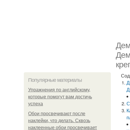
Дем
Дем
кре
Сод
Популярные материалы
Д
Д
Упражнения по английскому,
которые помогут вам достичь
С
успеха
К
Обои просвечивают после
п
наклейки, что делать. Сквозь
наклеенные обои просвечивает