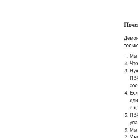
Поче
Демон
тольк
Мы 
Что
Нуж
ПВХ
сос
Есл
дли
ещё
ПВХ
упа
Мы 
У н