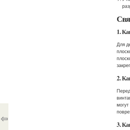
раз
Свя
1. К
Для д
плоск
плоск
закре
2. К
Перед
винта
могут
повре
⇦
3. К