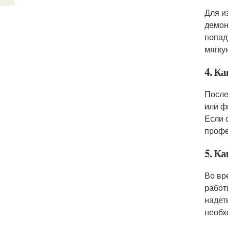
Для и
демон
попад
мягку
4. К
После
или ф
Если 
профе
5. К
Во вр
работ
надет
необх