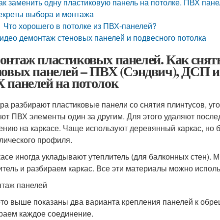
ак заменить одну пластиковую панель на потолке. ПВХ пан
екреты выбора и монтажа
Что хорошего в потолке из ПВХ-панелей?
идео демонтаж стеновых панелей и подвесного потолка
онтаж пластиковых панелей. Как снять
новых панелей – ПВХ (Сэндвич), ДСП 
 панелей на потолок
ра разбирают пластиковые панели со снятия плинтусов, уг
ют ПВХ элементы один за другим. Для этого удаляют после
ению на каркасе. Чаще используют деревянный каркас, но 
лического профиля.
касе иногда укладывают утеплитель (для балконных стен).
итель и разбираем каркас. Все эти материалы можно исполь
таж панелей
то выше показаны два варианта крепления панелей к обре
раем каждое соединение.