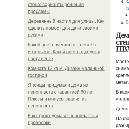
К
стена: варианты решения
с
проблемы
Деревянный настил для улицы. Как
В
сделать помост для дачи своими
Дем
руками
сте
Какой цвет сочетается с венге в
ПВХ
интерьере. Какой цвет подходит к
цвету венге
Масте
снима
Комната 12 кв м. Дизайн маленькой
крепл
гостиной
метал
Японцы придумали дома из
В кар
пенопласта с гарантией 60 лет..
утепл
Плюсы и минусы здания из
пенопласта
Демон
Как строят дома из пенопласта и
На фо
проволоки
разби