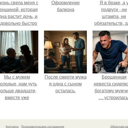
изнь свела меня с
Оформление
Я в браке, а 
енщиной, которая
балкона
подруги - ни
дна растит дочь, и
штампа, ни
 довольно быстро
обязательств, з
привязался к ним
ключи от ново
обеим.
квартиры, кото
ей подарил
обеспеченны
мужчина.
Мы с мужем
После смерти мужа
Брошенная
олодые, нам чуть
я одна с сыном
невеста сиделко
ольше двадцати,
осталась.
богатому мужч
вместе уже
… устроилась
есколько лет, есть
аленький ребёнок
- сыну всего год.
Контакты
Пользовательское соглашение
Обратная св