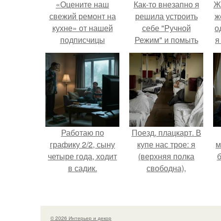
«Оцените наш
Как-то внезапно я
Ж
свежий ремонт на
решила устроить
ж
кухне» от нашей
себе "Ручной
о
подписчицы
Режим" и помыть
я
посуду без помощи
техники.
Работаю по
Поезд, плацкарт. В
графику 2/2, сыну
купе нас трое: я
м
четыре года, ходит
(верхняя полка
б
в садик.
свободна),
напротив -
н
женщина лет
м
сорока с дочкой
примерно десяти.
© 2026 Интерьер и декор