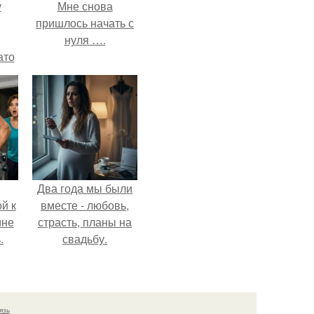
у
Мне снова
пришлось начать с
нуля ….
ато
й
рую
й
Два года мы были
й к
вместе - любовь,
ине
страсть, планы на
.
свадьбу.
язь