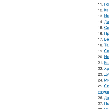
11.
Го
12.
Кв
13.
Ин
14.
Ди
15.
Св
16.
Пр
17.
Бе
18.
Та
19.
Св
20.
Ин
21.
Кв
22.
Хр
23.
Ду
24.
Ми
25.
Ск
созда
26.
Дв
27.
По