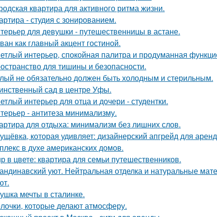
родская квартира для активного ритма жизни.
артира - студия с зонированием.
терьер для девушки - путешественницы в астане.
ван как главный акцент гостиной.
етлый интерьер, спокойная палитра и продуманная функцио
остранство для тишины и безопасности.
лый не обязательно должен быть холодным и стерильным.
инственный сад в центре Уфы.
етлый интерьер для отца и дочери - студентки.
терьер - антитеза минимализму.
артира для отдыха: минимализм без лишних слов.
ущёвка, которая удивляет: дизайнерский апгрейд для аренд
плекс в духе американских домов.
р в цвете: квартира для семьи путешественников.
андинавский уют. Нейтральная отделка и натуральные мат
ют.
ушка мечты в сталинке.
лочки, которые делают атмосферу.