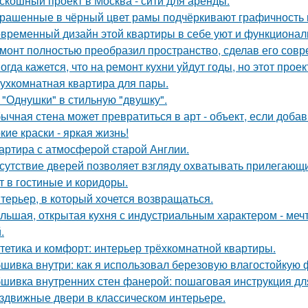
скошный проект в Москва - сити для аренды.
рашенные в чёрный цвет рамы подчёркивают графичность 
временный дизайн этой квартиры в себе уют и функциональ
монт полностью преобразил пространство, сделав его сов
огда кажется, что на ремонт кухни уйдут годы, но этот прое
ухкомнатная квартира для пары.
 "Однушки" в стильную "двушку".
ычная стена может превратиться в арт - объект, если добав
кие краски - яркая жизнь!
артира с атмосферой старой Англии.
сутствие дверей позволяет взгляду охватывать прилегающи
т в гостиные и коридоры.
терьер, в который хочется возвращаться.
льшая, открытая кухня с индустриальным характером - мечта
.
тетика и комфорт: интерьер трёхкомнатной квартиры.
шивка внутри: как я использовал березовую влагостойкую 
шивка внутренних стен фанерой: пошаговая инструкция дл
здвижные двери в классическом интерьере.