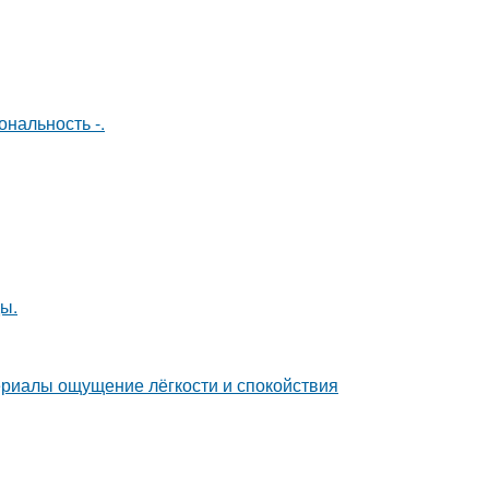
нальность -.
ы.
ериалы ощущение лёгкости и спокойствия