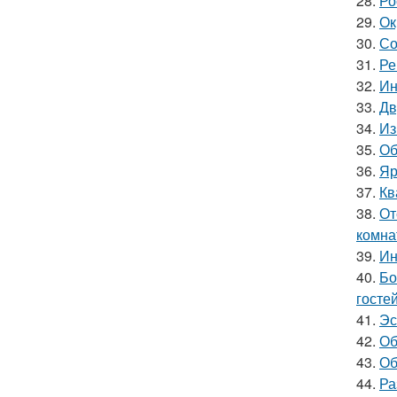
28.
Ро
29.
Ок
30.
Со
31.
Ре
32.
Ин
33.
Дв
34.
Из
35.
Об
36.
Яр
37.
Кв
38.
От
комна
39.
Ин
40.
Бо
гостей
41.
Эс
42.
Об
43.
Об
44.
Ра