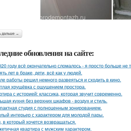
ь дальше →
ледние обновления на сайте:
020 году всё окончательно сломалось - я просто больше не 
ять лет в браке, дети, всё как у людей.
ле работы решил немного развеяться и сходить в кино.
тлая хрущёвка с ощущением простора.
ртира с историей: классика, которая звучит современно.
ьшая кухня без верхних шкафов - воздух и стиль.
пактная студия с полноценным зонированием.
лый интерьер с характером для молодой пары.
, в который хочется возвращаться.
кетичная квартира с мужским характером.