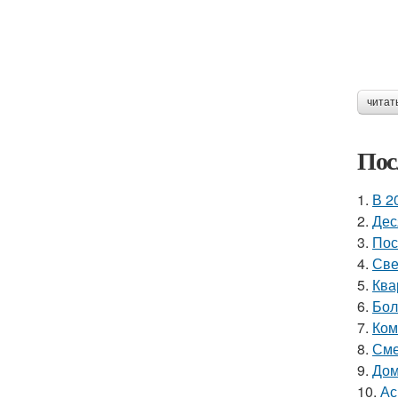
читат
Пос
1.
В 2
2.
Дес
3.
Пос
4.
Све
5.
Ква
6.
Бол
7.
Ком
8.
Сме
9.
Дом
10.
Ас