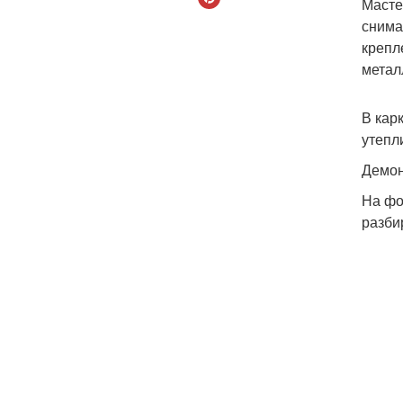
Масте
снима
крепл
метал
В кар
утепл
Демон
На фо
разби