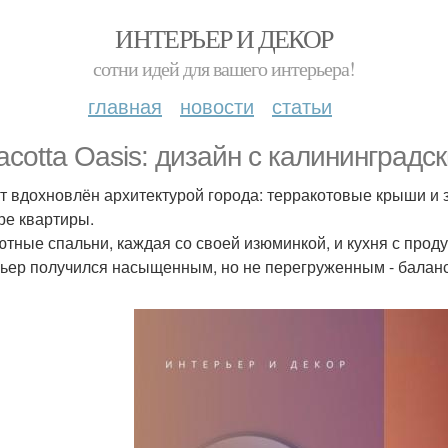
ИНТЕРЬЕР И ДЕКОР
сотни идей для вашего интерьера!
главная
новости
статьи
racotta Oasis: дизайн с калининградс
т вдохновлён архитектурой города: терракотовые крыши и
ре квартиры.
ютные спальни, каждая со своей изюминкой, и кухня с прод
ьер получился насыщенным, но не перегруженным - баланс