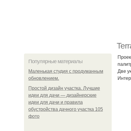
Ter
Проек
Популярные материалы
палит
Две у
Маленькая студия с продуманным
Интер
обновлением.
Простой дизайн участка. Лучшие
идеи для дачи — дизайнерские
идеи для дачи и правила
обустройства дачного участка 105
фото