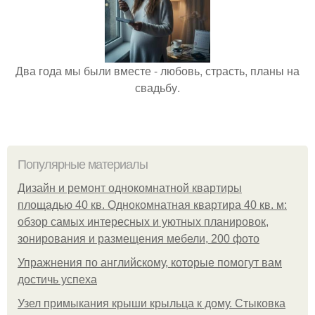
Два года мы были вместе - любовь, страсть, планы на
свадьбу.
Популярные материалы
Дизайн и ремонт однокомнатной квартиры
площадью 40 кв. Однокомнатная квартира 40 кв. м:
обзор самых интересных и уютных планировок,
зонирования и размещения мебели, 200 фото
Упражнения по английскому, которые помогут вам
достичь успеха
Узел примыкания крыши крыльца к дому. Стыковка