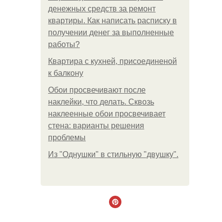
денежных средств за ремонт
квартиры. Как написать расписку в
получении денег за выполненные
работы?
Квартира с кухней, присоединеной
к балкону
Обои просвечивают после
наклейки, что делать. Сквозь
наклеенные обои просвечивает
стена: варианты решения
проблемы
Из "Однушки" в стильную "двушку".