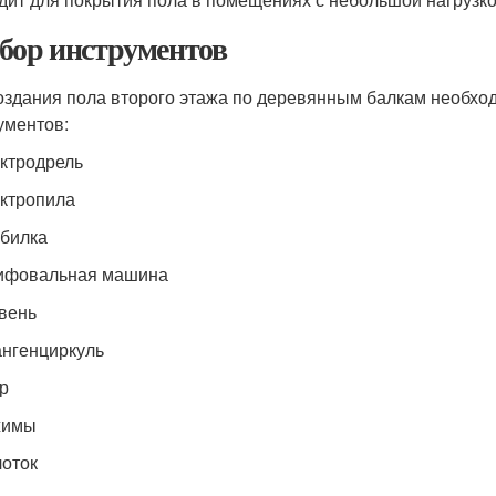
бор инструментов
оздания пола второго этажа по деревянным балкам необхо
ументов:
ектродрель
ектропила
обилка
ифовальная машина
овень
ангенциркуль
тр
жимы
лоток