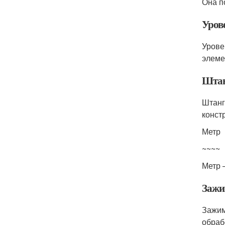
Она п
Уров
Урове
элеме
Штан
Штанг
конст
Метр
~~~~
Метр 
Заж
Зажим
обраб