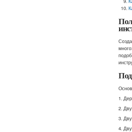
К
К
Пол
инс
Созда
много
подоб
инстр
Под
Основ
1. Де
2. Дв
3. Дв
4. Дв