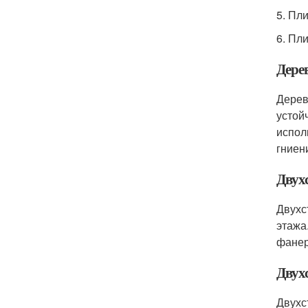
5. Пл
6. Пл
Дере
Дерев
устой
испол
гниен
Двух
Двухс
этажа
фанер
Двух
Двухс