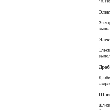
10. Н
Элек
Элект
выпол
Элек
Элект
выпол
Дроб
Дроби
сверл
Шлиф
Шлифо