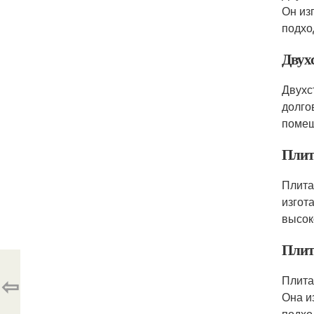
Он из
подхо
Двух
Двухс
долго
помещ
Плит
Плита
изгот
высок
Плит
⇦
Плита
Она и
подхо