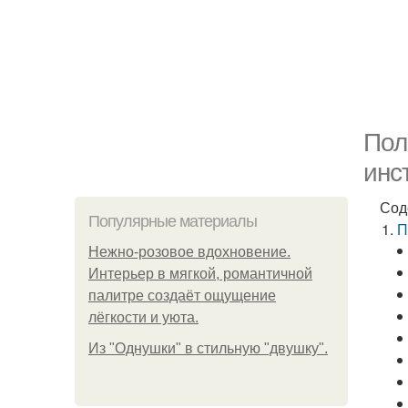
Пол
инс
Сод
Популярные материалы
П
Нежно-розовое вдохновение.
Интерьер в мягкой, романтичной
палитре создаёт ощущение
лёгкости и уюта.
Из "Однушки" в стильную "двушку".