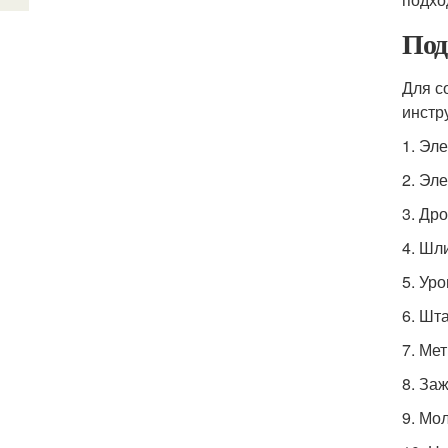
Под
Для с
инстр
1. Эл
2. Эл
3. Др
4. Шл
5. Ур
6. Шт
7. Ме
8. За
9. Мо