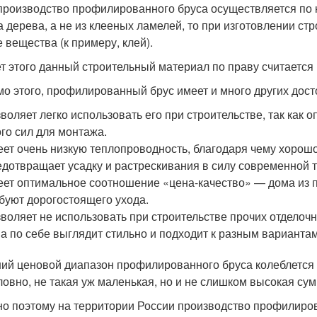
производство профилированного бруса осуществляется по кл
а дерева, а не из клееных ламелей, то при изготовлении с
е вещества (к примеру, клей).
ет этого данный строительный материал по праву считаетс
о этого, профилированный брус имеет и много других дост
воляет легко использовать его при строительстве, так как
го сил для монтажа.
ет очень низкую теплопроводность, благодаря чему хорошо
дотвращает усадку и растрескивания в силу современной т
ет оптимальное соотношение «цена-качество» — дома из 
буют дорогостоящего ухода.
воляет не использовать при строительстве прочих отделоч
а по себе выглядит стильно и подходит к разным варианта
ий ценовой диапазон профилированного бруса колеблется в пр
ловно, не такая уж маленькая, но и не слишком высокая сум
о поэтому на территории России производство профилиро