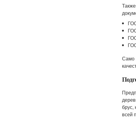
Также
докум
ГОС
ГОС
ГОС
ГОС
Само 
качес
Подг
Предп
дерев
брус,
всей 