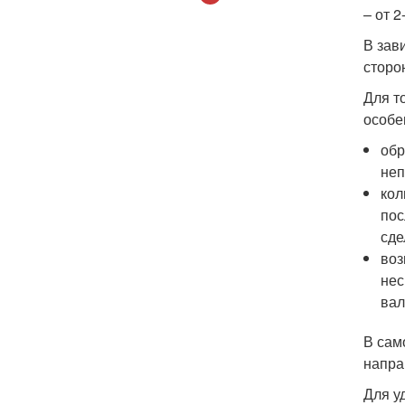
– от 2
В зав
сторо
Для т
особе
обр
неп
кол
пос
сде
воз
нес
вал
В сам
напра
Для у