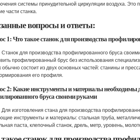
ючения системы принудительной циркуляции воздуха. Это п
ие части станка.
занные вопросы и ответы:
ос 1: Что такое станок для производства профилир
: Станок для производства профилированного бруса своими
овить профилированный брус без использования специали
к обычно состоит из двух основных частей: станины и пресс
ормирования его профиля.
ос 2: Какие инструменты и материалы необходимы д
илированного бруса своими руками
: Для изготовления стана для производства профилирован
ющие инструменты и материалы: стальная труба, металличес
льная паста, клепочный станок, дрель, метр, уровень, мол
 такое станок для производства профи