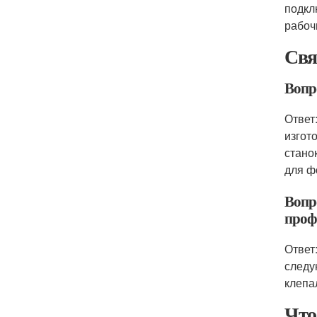
подкл
рабоч
Свя
Вопр
Ответ
изгот
стано
для ф
Вопр
проф
Ответ
следу
клепа
Что