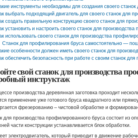
акие инструменты необходимы для создания своего станок
ак выбрать подходящий двигатель для своего станок для 
ак создать правильную конструкцию своего станок для про
ак установить и настроить своего станок для производства
ак использовать своего станок для производства профилир
Станок для профилирования бруса самостоятельно — по
акие особенности должен иметь своего станок для произв
ак обеспечить безопасность при работе с своим станок дл
ойте свой станок для производства пр
робный инструктаж
цессе производства деревянная заготовка проходит неско
тся применение уже готового бруса квадратного или прямоу
ргается фрезерованию – чистовой обработке и формирова
к для производства профилированного бруса состоит из оп
хней части конструкции устанавливается блок обработки.
еет электродвигатель, который приводит в движение рабоч