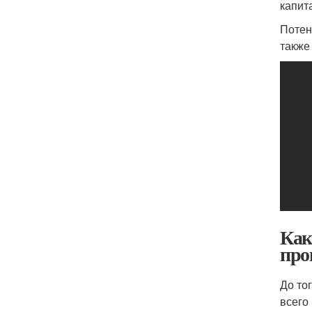
капит
Потен
также
Как
про
До то
всего