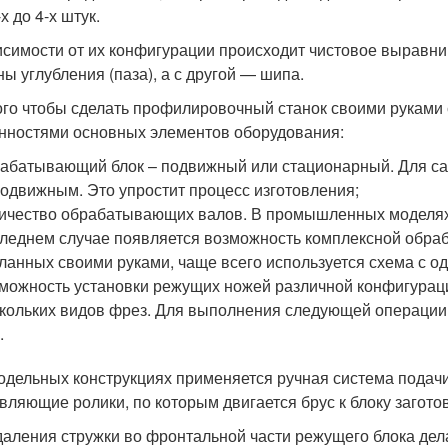
-х до 4-х штук.
исимости от их конфигурации происходит чистовое выравни
ны углубления (паза), а с другой — шипа.
ого чтобы сделать профилировочный станок своими руками 
нностями основных элементов оборудования:
абатывающий блок – подвижный или стационарный. Для сам
одвижным. Это упростит процесс изготовления;
ичество обрабатывающих валов. В промышленных моделях и
леднем случае появляется возможность комплексной обработ
ланных своими руками, чаще всего используется схема с о
можность установки режущих ножей различной конфигурац
кольких видов фрез. Для выполнения следующей операции 
.
одельных конструкциях применяется ручная система подачи
вляющие ролики, по которым двигается брус к блоку заготов
даления стружки во фронтальной части режущего блока де