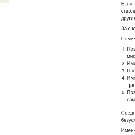
Если 
ствол
други
За сч
Помим
Поз
мно
Име
Пре
Име
тре
Поз
сам
Средн
безус
Именн