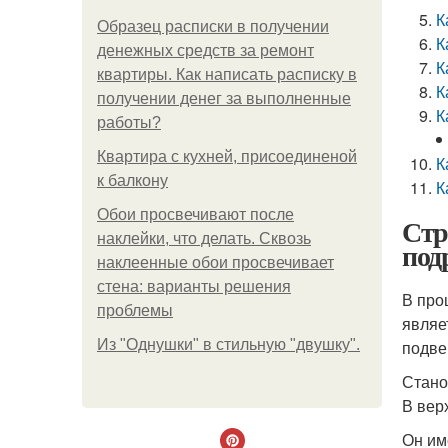
К
Образец расписки в получении
К
денежных средств за ремонт
К
квартиры. Как написать расписку в
К
получении денег за выполненные
К
работы?
Квартира с кухней, присоединеной
К
к балкону
К
Обои просвечивают после
Стр
наклейки, что делать. Сквозь
под
наклеенные обои просвечивает
стена: варианты решения
В про
проблемы
являе
Из "Однушки" в стильную "двушку".
подве
Стано
В вер
Он им