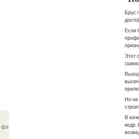
Брус 
досто
Если 
профи
призн
Этот 
(зави
Выход
высеч
приле
Но не
строи
В кач
⇦
кедр.
возве