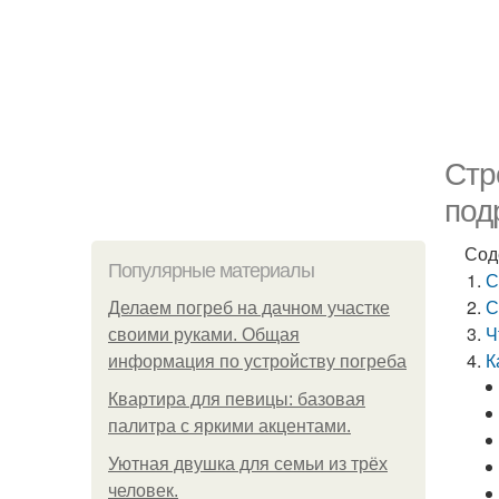
Стр
под
Сод
Популярные материалы
С
С
Делаем погреб на дачном участке
Ч
своими руками. Общая
К
информация по устройству погреба
Квартира для певицы: базовая
палитра с яркими акцентами.
Уютная двушка для семьи из трёх
человек.