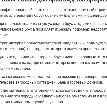
профилированный – это очень высокотехнологичный строит
йную альтернативу брусу обычному (цельному) и оцилиндр
бревна дают значительную усадку, а брус с годами очень ра
лированного бруса позволяет избежать подобных недостатк
ание.
стройматериал представляет собой квадратный, прямоугол
сит от сечения), по сторонам которого высечен профиль по 
ит, что одна или две стороны бруса идеально ровные, в то
ки – шипы и пазы, при помощи которых появилась возможн
гания материала.
 только дома можно построить при помощи профилированног
тельстве загородных коттеджей, бань и гостевых домиков.
естве материала изготовления используют хвойные породы д
 Именно эти породы обладают наиболее огнестойкими и вла
дении жилых помещений из дерева.