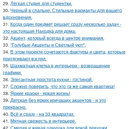
29.
Лёгкая студия для студентки.
30.
Черный в спальне. Стильные варианты для вашего
вдохновения.
31.
Когда один предмет решает сразу несколько задач -
это настоящая Находка для дома.
32.
Акцент, который всегда в центре внимания.
33.
"Голубые Акценты и Светлый уют".
34.
В этом проекте сочетаются фактуры и цвета, которые
притягивают взгляд.
35.
Шахматная клетка в интерьере - возвращение
графики.
36.
Элегантная простота кухни - гостиной.
37.
Сложно поверить, что это та же самая квартира!
38.
Яркие краски - яркая жизнь!
39.
Детская без ярких кричащих акцентов - и это
прекрасно.
40.
Всё и сразу - на 33 квадратах.
41.
Мятная свежесть в интерьере.
42.
Смелая и живая однушка для яркой девушки.