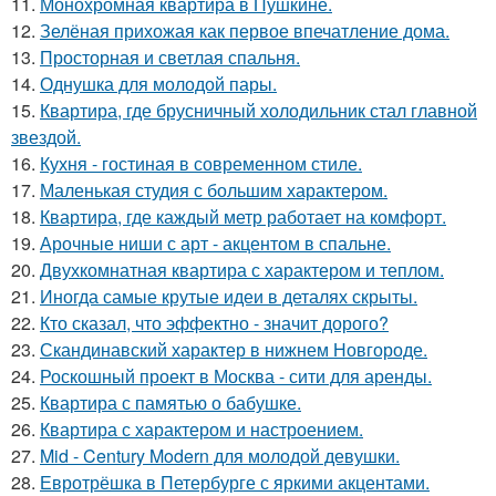
11.
Монохромная квартира в Пушкине.
12.
Зелёная прихожая как первое впечатление дома.
13.
Просторная и светлая спальня.
14.
Однушка для молодой пары.
15.
Квартира, где брусничный холодильник стал главной
звездой.
16.
Кухня - гостиная в современном стиле.
17.
Маленькая студия с большим характером.
18.
Квартира, где каждый метр работает на комфорт.
19.
Арочные ниши с арт - акцентом в спальне.
20.
Двухкомнатная квартира с характером и теплом.
21.
Иногда самые крутые идеи в деталях скрыты.
22.
Кто сказал, что эффектно - значит дорого?
23.
Скандинавский характер в нижнем Новгороде.
24.
Роскошный проект в Москва - сити для аренды.
25.
Квартира с памятью о бабушке.
26.
Квартира с характером и настроением.
27.
Mid - Century Modern для молодой девушки.
28.
Евротрёшка в Петербурге с яркими акцентами.