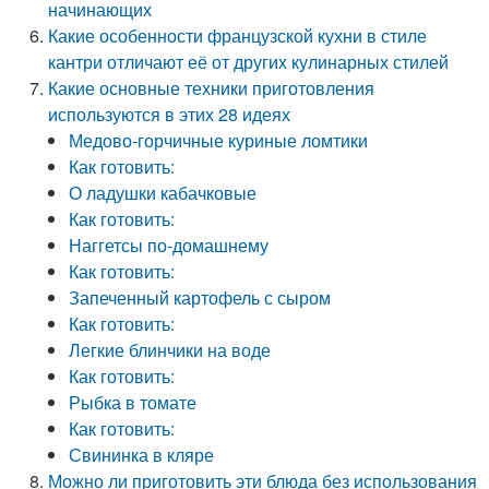
начинающих
Какие особенности французской кухни в стиле
кантри отличают её от других кулинарных стилей
Какие основные техники приготовления
используются в этих 28 идеях
Медово-горчичные куриные ломтики
Как готовить:
О ладушки кабачковые
Как готовить:
Наггетсы по-домашнему
Как готовить:
Запеченный картофель с сыром
Как готовить:
Легкие блинчики на воде
Как готовить:
Рыбка в томате
Как готовить:
Свининка в кляре
Можно ли приготовить эти блюда без использования