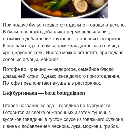
При подаче бульон подается отдельно – овощи отдельно.
В бульон нередко добавляют вермишель или рис,
возможно добавление крутонов – жаренных сухариков.
К овощам подают соусы, такие как дижонская горчица,
хрен, крупная соль. Иногда можно встретить при подаче
соленые огурцы, майонез.
Потофё во Франции — недорогое, семейное блюдо
домашней кухни. Однако из-за долгого приготовления,
Потофё предпочитают вкушать в ресторанах.
Бёф бургиньон — bœuf bourguignon
Второе название блюда – говядина по-бургундски.
Готовится из слегка обжаренных и затем тушеныз
кусочков говядины в густом соусе из говяжьего бульона
и вина с добавлением чеснока, лука, моркови, грибов.