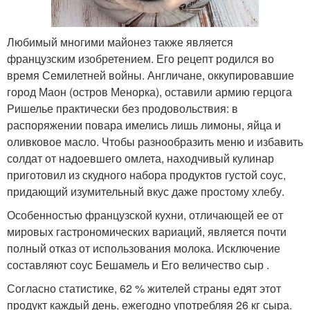
Любимый многими майонез также является
французским изобретением. Его рецепт родился во
время Семилетней войны. Англичане, оккупировавшие
город Маон (остров Менорка), оставили армию герцога
Ришелье практически без продовольствия: в
распоряжении повара имелись лишь лимоны, яйца и
оливковое масло. Чтобы разнообразить меню и избавить
солдат от надоевшего омлета, находчивый кулинар
приготовил из скудного набора продуктов густой соус,
придающий изумительный вкус даже простому хлебу.
Особенностью французской кухни, отличающей ее от
мировых гастрономических вариаций, является почти
полный отказ от использования молока. Исключение
составляют соус Бешамель и Его величество сыр .
Согласно статистике, 62 % жителей страны едят этот
продукт каждый день, ежегодно употребляя 26 кг сыра.