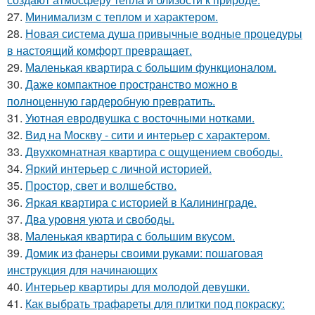
27.
Минимализм с теплом и характером.
28.
Новая система душа привычные водные процедуры
в настоящий комфорт превращает.
29.
Маленькая квартира с большим функционалом.
30.
Даже компактное пространство можно в
полноценную гардеробную превратить.
31.
Уютная евродвушка с восточными нотками.
32.
Вид на Москву - сити и интерьер с характером.
33.
Двухкомнатная квартира с ощущением свободы.
34.
Яркий интерьер с личной историей.
35.
Простор, свет и волшебство.
36.
Яркая квартира с историей в Калининграде.
37.
Два уровня уюта и свободы.
38.
Маленькая квартира с большим вкусом.
39.
Домик из фанеры своими руками: пошаговая
инструкция для начинающих
40.
Интерьер квартиры для молодой девушки.
41.
Как выбрать трафареты для плитки под покраску: