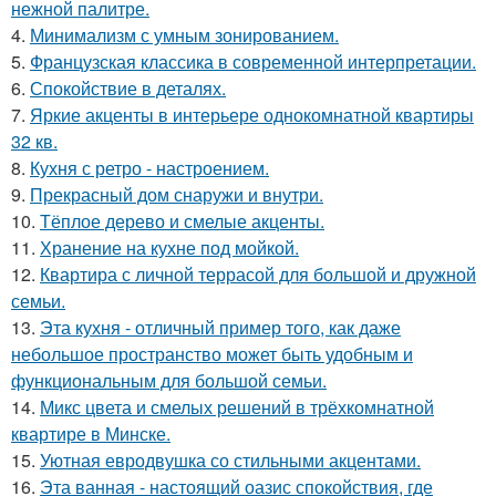
нежной палитре.
4.
Минимализм с умным зонированием.
5.
Французская классика в современной интерпретации.
6.
Спокойствие в деталях.
7.
Яркие акценты в интерьере однокомнатной квартиры
32 кв.
8.
Кухня с ретро - настроением.
9.
Прекрасный дом снаружи и внутри.
10.
Тёплое дерево и смелые акценты.
11.
Хранение на кухне под мойкой.
12.
Квартира с личной террасой для большой и дружной
семьи.
13.
Эта кухня - отличный пример того, как даже
небольшое пространство может быть удобным и
функциональным для большой семьи.
14.
Микс цвета и смелых решений в трёхкомнатной
квартире в Минске.
15.
Уютная евродвушка со стильными акцентами.
16.
Эта ванная - настоящий оазис спокойствия, где