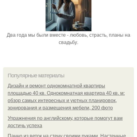
Два года мы были вместе - любовь, страсть, планы на
свадьбу.
Популярные материалы
Дизайн и ремонт однокомнатной квартиры
площадью 40 кв. Однокомнатная квартира 40 кв. м:
обзор самых интересных и уютных планировок,
зонирования и размещения мебели, 200 фото
Упражнения по английскому, которые помогут вам
достичь успеха
Панно из веток на стену своими руками. Настенные