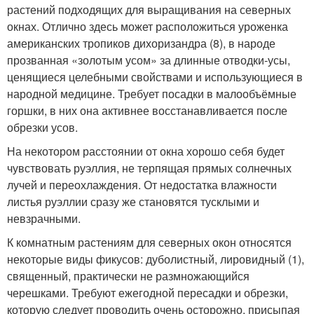
растений подходящих для выращивания на северных
окнах. Отлично здесь может расположиться уроженка
американских тропиков дихоризандра (8), в народе
прозванная «золотым усом» за длинные отводки-усы,
ценящиеся целебными свойствами и использующиеся в
народной медицине. Требует посадки в малообъёмные
горшки, в них она активнее восстанавливается после
обрезки усов.
На некотором расстоянии от окна хорошо себя будет
чувствовать руэллия, не терпящая прямых солнечных
лучей и переохлаждения. От недостатка влажности
листья руэллии сразу же становятся тусклыми и
невзрачными.
К комнатным растениям для северных окон относятся
некоторые виды фикусов: дуболистный, лировидный (1),
священный, практически не размножающийся
черешками. Требуют ежегодной пересадки и обрезки,
которую следует проводить очень осторожно, присыпая