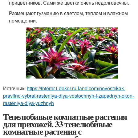
прицветников. Сами же цветки очень недолговечны.
Размещают гузманию в светлом, теплом и влажном
помещении.
Источник:
https://interer-i-dekor.ru-land.com/novosti/kak-
pravilno-vybrat-rasteniya-dlya-vostochnyh-i-zapadnyh-okon-
rasteniya-dlya-yuzhnyh
Тенелюбивые комнатные растения
для прихожей. 33 тенелюбивые
комнатные растения с