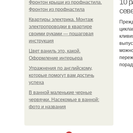
10 р
Фронтон крыши из профнастила.
сев
Фронтон из профнастила
Квартиры электрика. Монтаж
Прежд
электропроводки в квартире
цикла
своими руками — пошаговая
кливи
инструкция
выпус
можно
Цвет ваниль это, какой.
переж
Оформление интерьера
порад
Упражнения по английскому,
которые помогут вам достичь
успеха
В ванной маленькие черные
червячки. Насекомые в ванной:
фото и названия