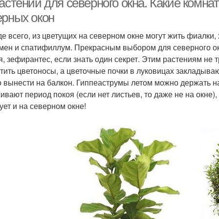
астений для северного окна. Какие комна
ерных окон
е всего, из цветущих на северном окне могут жить фиалки,
мен и спатифиллум. Прекрасным выбором для северного ок
я, зефирантес, если знать один секрет. Этим растениям не т
тить цветоносы, а цветочные почки в луковицах закладываю
 вынести на балкон. Гиппеаструмы летом можно держать на
ивают период покоя (если нет листьев, то даже не на окне),
ует и на северном окне!