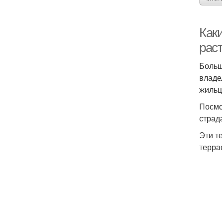
Как
рас
Больш
владе
жильц
Посмо
страд
Эти т
терра