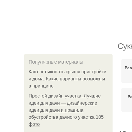
Сук
Популярные материалы
Рас
Как состыковать крышу пристройки
и дома. Какие варианты возможны
в принципе
Простой дизайн участка. Лучшие
Р
идеи для дачи — дизайнерские
идеи для дачи и правила
обустройства дачного участка 105
фото