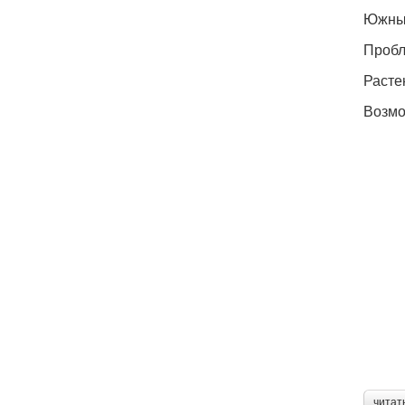
Южны
Проб
Расте
Возмо
читат