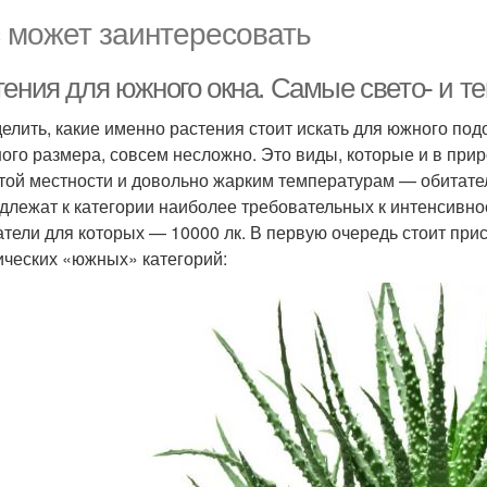
 может заинтересовать
тения для южного окна. Самые свето- и 
елить, какие именно растения стоит искать для южного подо
ого размера, совсем несложно. Это виды, которые и в при
той местности и довольно жарким температурам — обитател
длежат к категории наиболее требовательных к интенсивн
атели для которых — 10000 лк. В первую очередь стоит при
ических «южных» категорий: