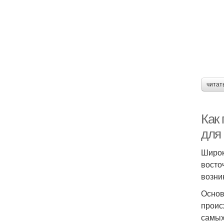
читат
Как
для
Широк
восто
возни
Основ
проис
самых