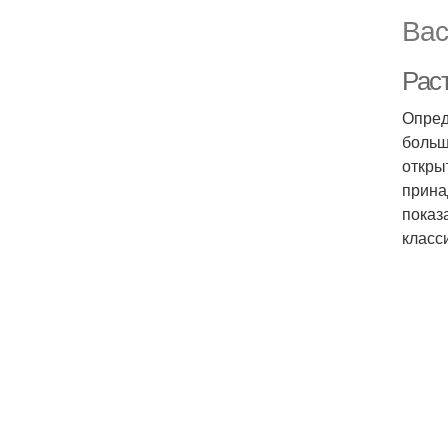
Вас
Рас
Опред
больш
откры
прина
показ
класс