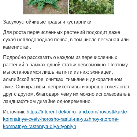
Засухоустойчивые травы и кустарники
Для роста перечисленных растений подходит даже
сухая неплодородная почва, в том числе песчаная или
каменистая.
Подробно рассказать о каждом из перечисленных
растений в рамках одной статьи невозможно. Поэтому
мы остановимся лишь на пяти из них: эхинацеи,
альпийской астре, очитках, тимьяне и декоративном
луке. Они красивы, неприхотливы и хорошо сочетаются
друг с другом, благодаря чему их можно использовать в
ландшафтном дизайне одновременно.
Источник:
https://interer-i-dekor.ru-land.com/novosti/kakie-
komnatnye-cvety-horosho-rastut-na-yuzhnoy-storone-
komnatnye-rasteniya-dlya-tyoplyh