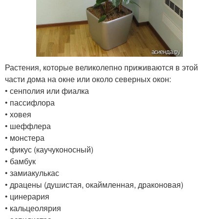
Растения, которые великолепно приживаются в этой
части дома на окне или около северных окон:
• сенполия или фиалка
• пассифлора
• ховея
• шеффлера
• монстера
• фикус (каучуконосный)
• бамбук
• замиакулькас
• драцены (душистая, окаймленная, драконовая)
• цинерария
• кальцеолярия