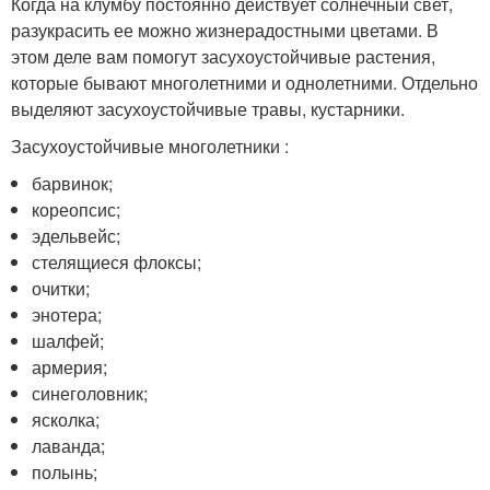
Когда на клумбу постоянно действует солнечный свет,
разукрасить ее можно жизнерадостными цветами. В
этом деле вам помогут засухоустойчивые растения,
которые бывают многолетними и однолетними. Отдельно
выделяют засухоустойчивые травы, кустарники.
Засухоустойчивые многолетники :
барвинок;
кореопсис;
эдельвейс;
стелящиеся флоксы;
очитки;
энотера;
шалфей;
армерия;
синеголовник;
ясколка;
лаванда;
полынь;