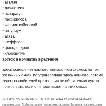
• азалия
• дизиготека
• аспарагус
• пассифлора
• жасмин кайенский
• антуриум
• агава
• шеффлера
• филодендрон
• хлоровитум
восток и комнатные растения
здесь освещения намного меньше, чем скажем, на тех
же южных окнах. по утрам солнца здесь немного. потому
зеленых любителей притенения не обязательно нужно
прикрывать, если они проживают на этих окнах.
Категории:
Комнатные цветы
,
Растения для западной стороны
,
Цвета для
северных окон
,
Любящие солнца
,
Комнатные растения
,
Растения для южных окон
,