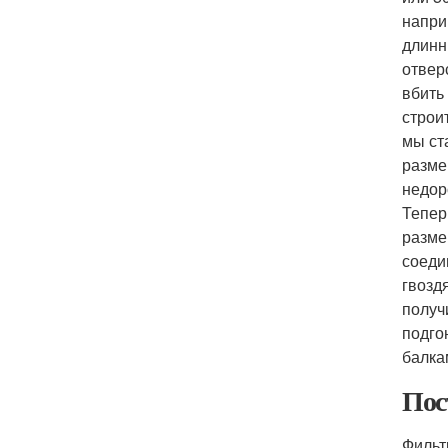
напри
длинн
отвер
вбить
строи
мы ст
разме
недор
Тепер
разме
соеди
гвозд
получ
подго
балка
Пос
Фильт