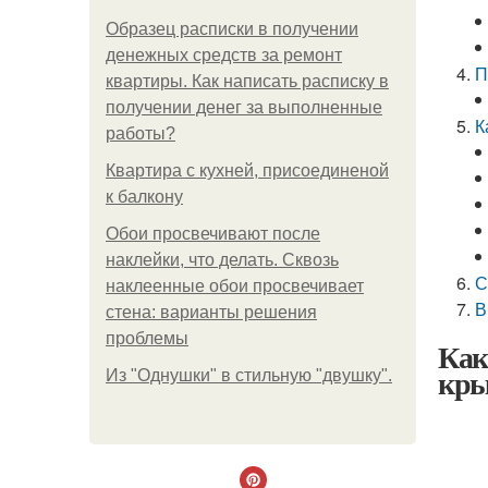
Образец расписки в получении
денежных средств за ремонт
П
квартиры. Как написать расписку в
получении денег за выполненные
К
работы?
Квартира с кухней, присоединеной
к балкону
Обои просвечивают после
наклейки, что делать. Сквозь
С
наклеенные обои просвечивает
В
стена: варианты решения
проблемы
Как
кры
Из "Однушки" в стильную "двушку".