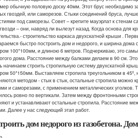
мер обычную половую доску 40мм. Этот брус необходимо з
ых гвоздей, или саморезов. Стыки соединений бруса, лучш
стиями под саморезы. Совет – крепите мауэрлат к стенам с
 гвозди – они, навряд ли вылезут назад. Когда основа для 
тельства.- строительство каркаса двухскатной крыши . Перв
араемся быстро построить дом и недорого, и ширина дома с
ром 100*100мм, и длиною 6 метров. Подчеркиваю, это сам
огого дома. Расстояние между балками делаем в 90 см. Это 
ь начинаем строить стропильную систему двухскатной крыш
ром 50*150мм. Выставляем стропила треугольником в 45º, 
няются методом - стык в стык, остальные стропила можно к
ями и саморезами, с применением металлических уголков. Т
илось ровно по вертикали. Затем между фронтонными строп
няют и устанавливают остальные стропила. Расстояние меж
ми. Далее у нас следующий этап работ.
троить дом недорого из газобетона. Дома
р