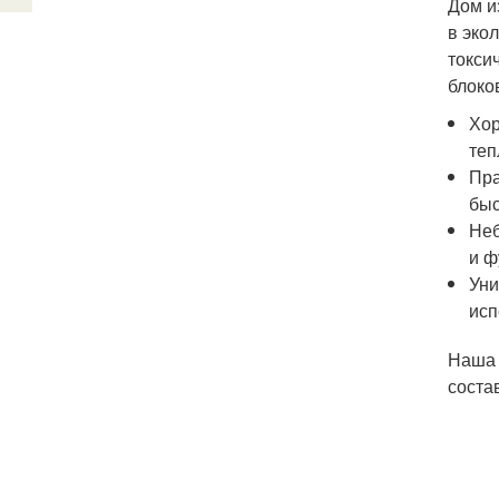
Дом и
в эко
токси
блоко
Хор
теп
Пра
быс
Неб
и ф
Уни
исп
Наша 
соста