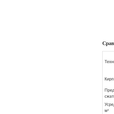
Срав
Техн
Кирп
Пред
сжати
Усре
м³