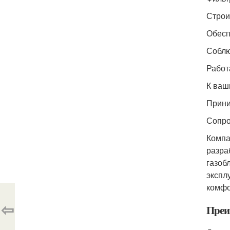
Строи
Обесп
Соблю
Работ
К ваш
Прини
Сопро
Компа
разра
газоб
экспл
комфо
⇦
Преи