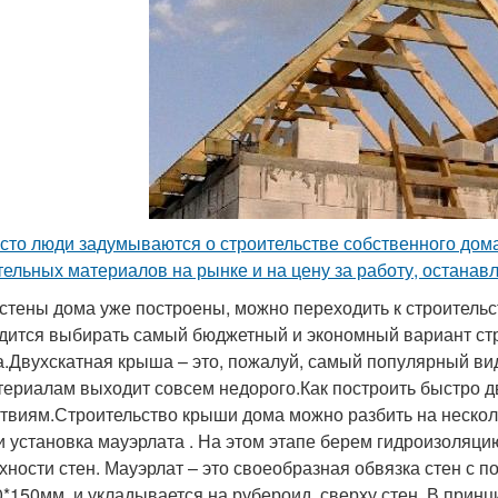
асто люди задумываются о строительстве собственного дома
тельных материалов на рынке и на цену за работу, останавл
 стены дома уже построены, можно переходить к строительс
дится выбирать самый бюджетный и экономный вариант стр
.Двухскатная крыша – это, пожалуй, самый популярный вид
териалам выходит совсем недорого.Как построить быстро 
ствиям.Строительство крыши дома можно разбить на нескол
и установка мауэрлата . На этом этапе берем гидроизоляци
хности стен. Мауэрлат – это своеобразная обвязка стен с 
0*150мм, и укладывается на рубероид, сверху стен. В принц