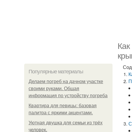
Как
кры
Сод
Популярные материалы
К
П
Делаем погреб на дачном участке
своими руками. Общая
информация по устройству погреба
Квартира для певицы: базовая
палитра с яркими акцентами.
Уютная двушка для семьи из трёх
С
человек.