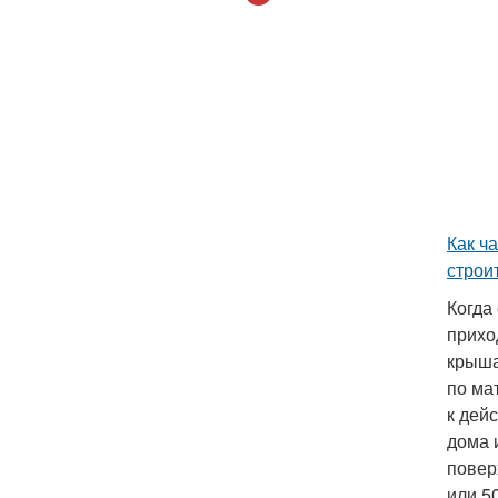
Как ч
строи
Когда
прихо
крыша
по ма
к дей
дома 
повер
или 5