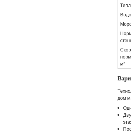
Тепл
Водо
Моро
Норм
стен
Скор
норм
м²
Вари
Техно
дом м
Одн
Дву
эта
Пос