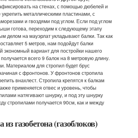
афиксировать на стенах, с помощью дюбелей и
е укрепить металлическими пластинами, с
аморезами и гвоздями под углом. Если под углом
крыши готова, переходим к следующему этапу
ым делом на мауэрлат укладывают балки. Так как
оставляет 5 метров, нам подойдут балки
ый экономный вариант для постройки нашего
получается всего 9 балок на 8 метровую длину.
и. Материалом для стропил будет брус
начиная с фронтонов. У фронтонов стропила
репить внахлест. Стропила крепятся к балкам
акже применяется отвес и уровень, чтобы
илами натягивают шнурку, и под эту шнурку
ду стропилами получается 90см, как и между
 из газобетона (газоблоков)