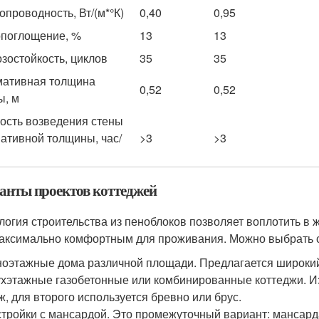
опроводность, Вт/(м*°К)
0,40
0,95
поглощение, %
13
13
зостойкость, циклов
35
35
ативная толщина
0,52
0,52
ы, м
ость возведения стены
ативной толщины, час/
>3
>3
анты проектов коттеджей
логия строительства из пеноблоков позволяет воплотить в 
аксимально комфортным для проживания. Можно выбрать 
оэтажные дома различной площади. Предлагается широки
хэтажные газобетонные или комбинированные коттеджи. Из
ж, для второго используется бревно или брус.
тройки с мансардой. Это промежуточный вариант: мансард