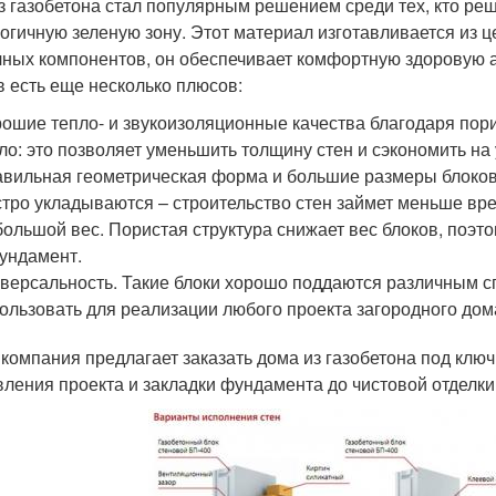
з газобетона стал популярным решением среди тех, кто реш
логичную зеленую зону. Этот материал изготавливается из це
чных компонентов, он обеспечивает комфортную здоровую 
в есть еще несколько плюсов:
ошие тепло- и звукоизоляционные качества благодаря пори
ло: это позволяет уменьшить толщину стен и сэкономить на
вильная геометрическая форма и большие размеры блоков.
тро укладываются – строительство стен займет меньше вре
ольшой вес. Пористая структура снижает вес блоков, поэт
ундамент.
версальность. Такие блоки хорошо поддаются различным с
ользовать для реализации любого проекта загородного дом
компания предлагает заказать дома из газобетона под ключ
вления проекта и закладки фундамента до чистовой отделк